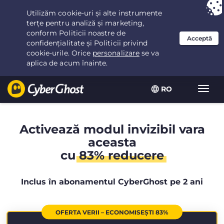
Ai ales:
Cea mai bună ofertă
pentru 2.1666666666667ani la $
2.19
/lună
RO
Extin
navig
Activează modul invizibil vara
aceasta
cu
83% reducere
Inclus în abonamentul CyberGhost pe 2 ani
OFERTA VERII – ECONOMISEȘTI 83%