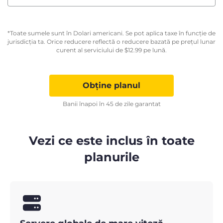
*Toate sumele sunt în Dolari americani. Se pot aplica taxe în funcție de
jurisdicția ta. Orice reducere reflectă o reducere bazată pe prețul lunar
curent al serviciului de
$
12.99
pe lună.
Obține planul
Banii înapoi în 45 de zile garantat
Vezi ce este inclus în toate
planurile