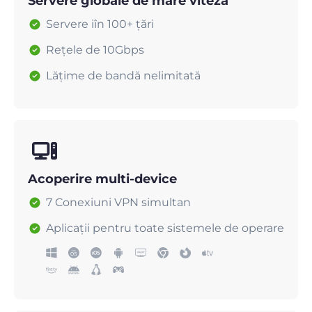
Servere globale de mare viteză
Servere iîn 100+ țări
Rețele de 10Gbps
Lățime de bandă nelimitată
Acoperire multi-device
7 Conexiuni VPN simultan
Aplicații pentru toate sistemele de operare