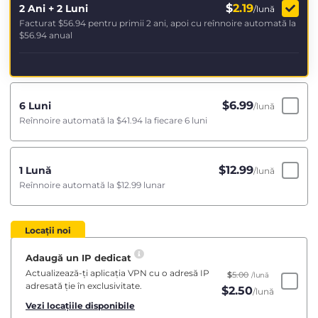
$
2.19
2 Ani + 2 Luni
/lună
Facturat
$56.94
pentru primii 2 ani, apoi cu reînnoire automată la
$56.94
anual
$
6.99
6 Luni
/lună
Reînnoire automată la
$41.94
la fiecare 6 luni
$
12.99
1 Lună
/lună
Reînnoire automată la
$12.99
lunar
Locații noi
Adaugă un IP dedicat
Actualizează-ți aplicația VPN cu o adresă IP
$
5.00
/lună
adresată ție în exclusivitate.
$
2.50
/lună
Vezi locațiile disponibile