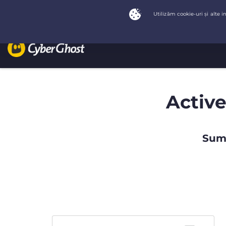
Active
Summ