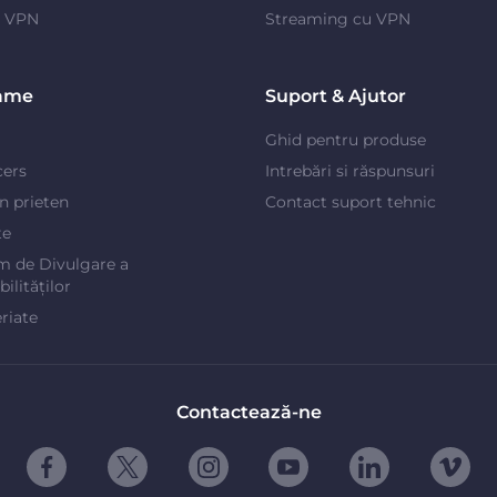
e VPN
Streaming cu VPN
ame
Suport & Ajutor
Ghid pentru produse
cers
Intrebări si răspunsuri
un prieten
Contact suport tehnic
te
m de Divulgare a
ilităților
riate
Contactează-ne