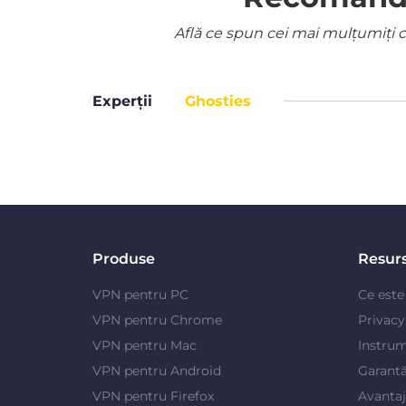
Află ce spun cei mai mulțumiți cl
Experții
Ghosties
Produse
Resur
VPN pentru PC
Ce est
VPN pentru Chrome
Privac
VPN pentru Mac
Instrum
VPN pentru Android
Garantă
VPN pentru Firefox
Avanta