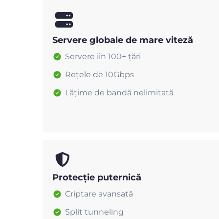
Servere globale de mare viteză
Servere iîn 100+ țări
Rețele de 10Gbps
Lățime de bandă nelimitată
Protecție puternică
Criptare avansată
Split tunneling