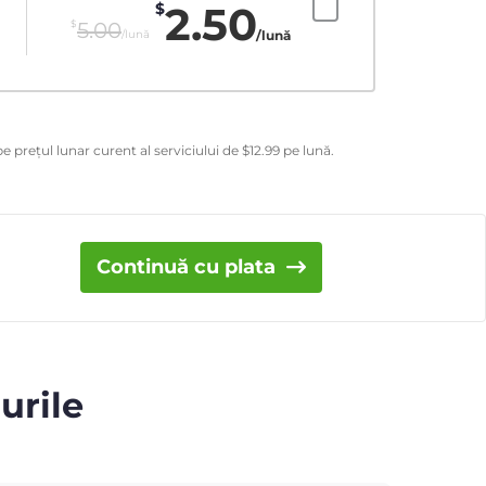
2.50
$
$
5.00
/lună
/lună
e prețul lunar curent al serviciului de
$
12.99
pe lună.
Continuă cu plata
urile