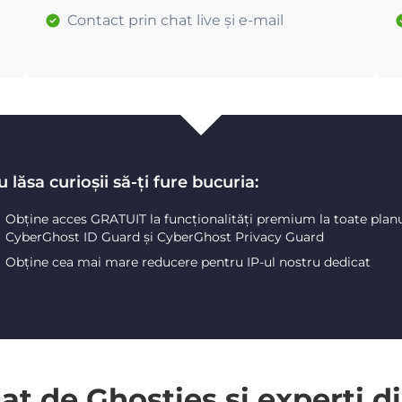
Contact prin chat live și e-mail
 lăsa curioșii să-ți fure bucuria:
Obține acces GRATUIT la funcționalități premium la toate plan
CyberGhost ID Guard și CyberGhost Privacy Guard
Obține cea mai mare reducere pentru IP-ul nostru dedicat
 de Ghosties și experți di