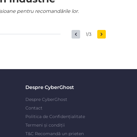
misioane pentru recomandările lor.
1/3
Despre CyberGhost
Despre CyberGhost
Contact
Politica de Confidențialitate
Termeni și condiții
T&C Recomandă un prieten