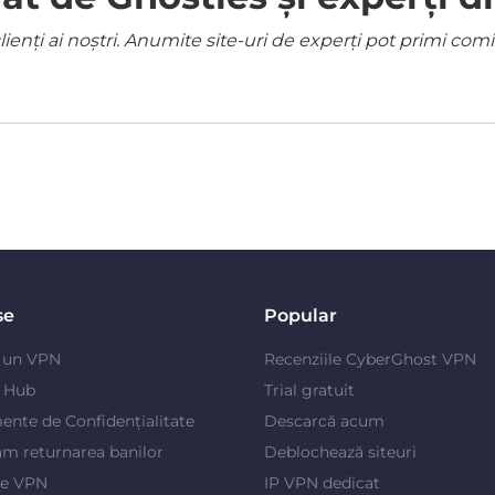
ienți ai noștri. Anumite site-uri de experți pot primi co
se
Popular
e un VPN
Recenziile CyberGhost VPN
y Hub
Trial gratuit
ente de Confidențialitate
Descarcă acum
m returnarea banilor
Deblochează siteuri
je VPN
IP VPN dedicat