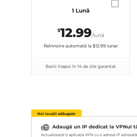
1 Lună
12.99
$
/lună
Reînnoire automată la
$12.99
lunar
Banii înapoi în 14 de zile garantat
Noi locații adăugate
Adaugă un IP dedicat la VPNul 
Actualizează-ți aplicația VPN cu o adresă IP adresată ț