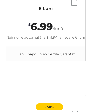
6 Luni
6.99
$
/lună
Reînnoire automată la
$41.94
la fiecare 6 luni
Banii înapoi în 45 de zile garantat
- 50%