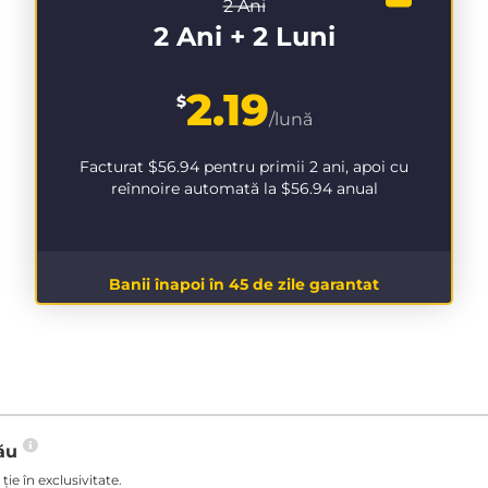
2 Ani
2 Ani + 2 Luni
2.19
$
/lună
Facturat
$56.94
pentru primii 2 ani, apoi cu
reînnoire automată la
$56.94
anual
Banii înapoi în 45 de zile garantat
tău
ie în exclusivitate.