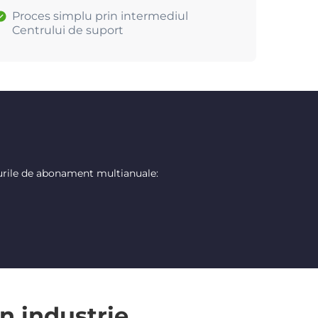
Proces simplu prin intermediul
Centrului de suport
urile de abonament multianuale:
n industrie