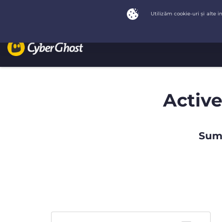
Active
Summ