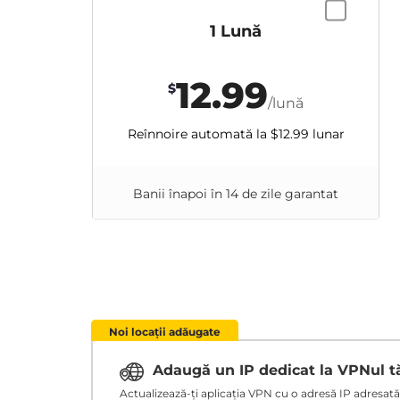
1 Lună
12.99
$
/lună
Reînnoire automată la
$12.99
lunar
Banii înapoi în 14 de zile garantat
Noi locații adăugate
Adaugă un IP dedicat la VPNul 
Actualizează-ți aplicația VPN cu o adresă IP adresată ț