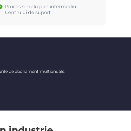
Proces simplu prin intermediul
Centrului de suport
urile de abonament multianuale:
n industrie