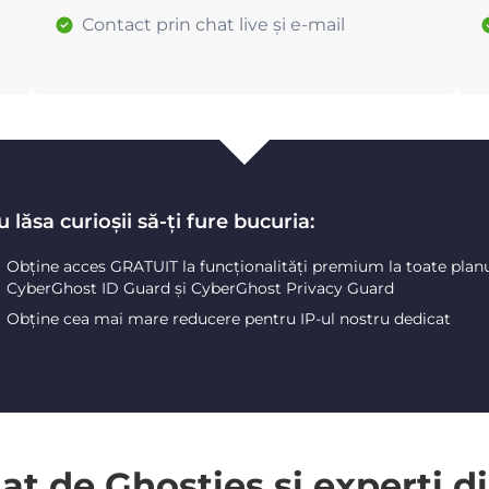
Contact prin chat live și e-mail
 lăsa curioșii să-ți fure bucuria:
Obține acces GRATUIT la funcționalități premium la toate plan
CyberGhost ID Guard și CyberGhost Privacy Guard
Obține cea mai mare reducere pentru IP-ul nostru dedicat
 de Ghosties și experți di