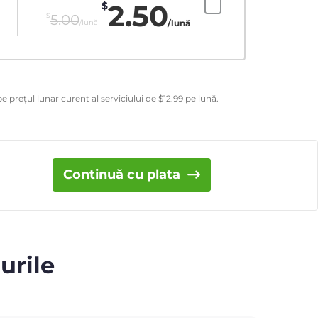
2.50
$
$
5.00
/lună
/lună
e prețul lunar curent al serviciului de
$
12.99
pe lună.
Continuă cu plata
urile