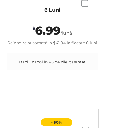
6 Luni
6.99
$
/lună
Reînnoire automată la
$41.94
la fiecare 6 luni
Banii înapoi în 45 de zile garantat
- 50%