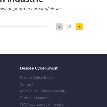
misioane pentru recomandările lor.
1/3
Despre CyberGhost
Despre CyberGhost
Contact
Politica de Confidențialitate
Termeni și condiții
T&C Recomandă un prieten