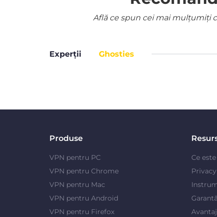
Află ce spun cei mai mulțumiți cl
Experții
Ghosties
Produse
Resur
VPN pentru PC
Ce est
VPN pentru Chrome
Privac
VPN pentru Mac
Instrum
VPN pentru Android
Garantă
VPN pentru Firefox
Avanta