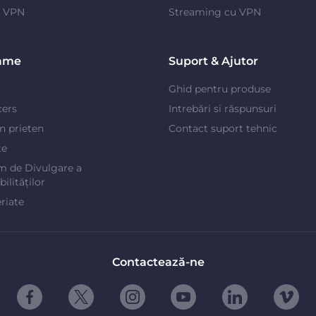
e VPN
Streaming cu VPN
ame
Suport & Ajutor
Ghid pentru produse
cers
Intrebări si răspunsuri
un prieten
Contact suport tehnic
te
m de Divulgare a
ilităților
riate
Contactează-ne