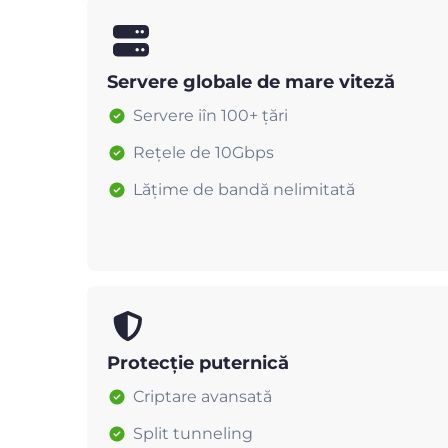
Servere globale de mare viteză
Servere iîn 100+ țări
Rețele de 10Gbps
Lățime de bandă nelimitată
Protecție puternică
Criptare avansată
Split tunneling