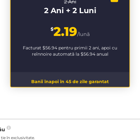
2 Ani
2 Ani + 2 Luni
2.19
$
/lună
Facturat
$56.94
pentru primii 2 ani, apoi cu
reînnoire automată la
$56.94
anual
Banii înapoi în 45 de zile garantat
tău
ie în exclusivitate.