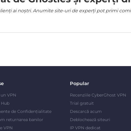
ienți ai noștri. Anumite site-uri de experți pot primi co
se
Popular
e un VPN
Recenziile CyberGhost VPN
y Hub
Trial gratuit
ente de Confidențialitate
Descarcă acum
m returnarea banilor
Deblochează siteuri
je VPN
IP VPN dedicat