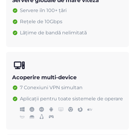
Servere globale de mare viteză
Servere iîn 100+ țări
Rețele de 10Gbps
Lățime de bandă nelimitată
Acoperire multi-device
7 Conexiuni VPN simultan
Aplicații pentru toate sistemele de operare