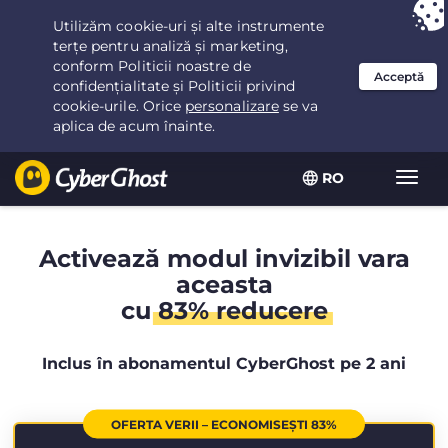
Ai ales:
Cea mai bună ofertă
pentru 2.1666666666667ani la $
2.19
/lună
RO
Extin
navig
Activează modul invizibil vara
aceasta
cu
83% reducere
Inclus în abonamentul CyberGhost pe 2 ani
OFERTA VERII – ECONOMISEȘTI 83%