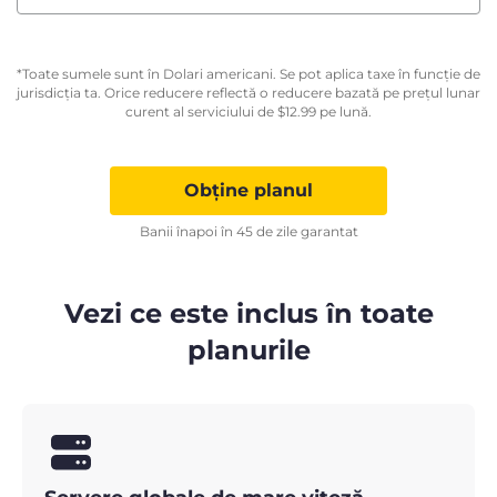
*Toate sumele sunt în Dolari americani. Se pot aplica taxe în funcție de
jurisdicția ta. Orice reducere reflectă o reducere bazată pe prețul lunar
curent al serviciului de
$
12.99
pe lună.
Obține planul
Banii înapoi în 45 de zile garantat
Vezi ce este inclus în toate
planurile