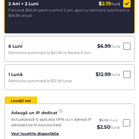
$
2.19
2 Ani + 2 Luni
/lună
Facturat
$56.94
pentru primii 2 ani, apoi cu reînnoire automată la
$56.94
anual
$
6.99
6 Luni
/lună
Reînnoire automată la
$41.94
la fiecare 6 luni
$
12.99
1 Lună
/lună
Reînnoire automată la
$12.99
lunar
Locații noi
Adaugă un IP dedicat
Actualizează-ți aplicația VPN cu o adresă IP
$
5.00
/lună
adresată ție în exclusivitate.
$
2.50
/lună
Vezi locațiile disponibile