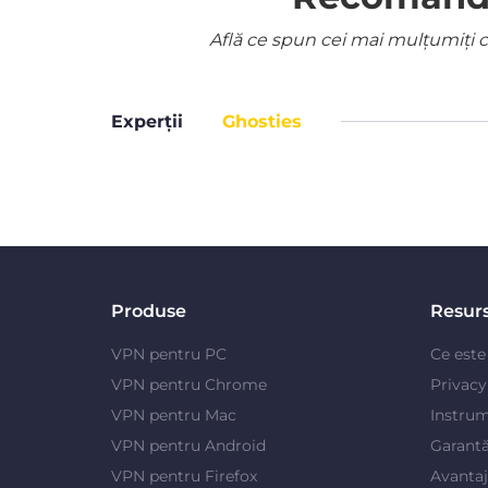
Află ce spun cei mai mulțumiți cl
Experții
Ghosties
Produse
Resur
VPN pentru PC
Ce est
VPN pentru Chrome
Privac
VPN pentru Mac
Instrum
VPN pentru Android
Garantă
VPN pentru Firefox
Avanta