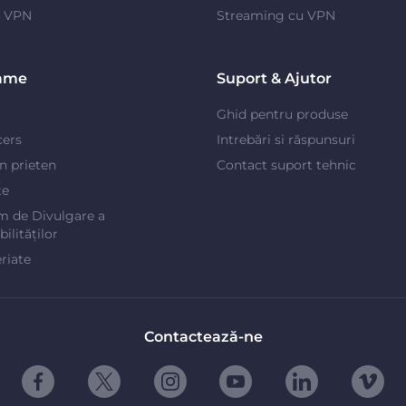
e VPN
Streaming cu VPN
ame
Suport & Ajutor
Ghid pentru produse
cers
Intrebări si răspunsuri
un prieten
Contact suport tehnic
te
m de Divulgare a
ilităților
riate
Contactează-ne