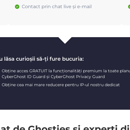
Contact prin chat live și e-mail
 lăsa curioșii să-ți fure bucuria:
Obține acces GRATUIT la funcționalități premium la toate plan
CyberGhost ID Guard și CyberGhost Privacy Guard
Obține cea mai mare reducere pentru IP-ul nostru dedicat
 de Ghosties și experți di