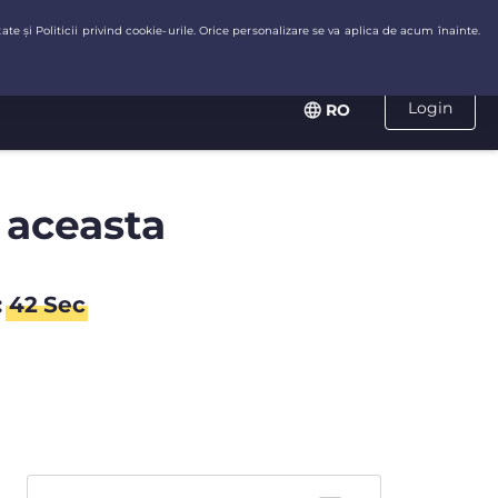
Login
RO
 aceasta
:
41
Sec