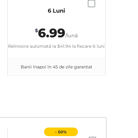
6 Luni
6.99
$
/lună
Reînnoire automată la
$41.94
la fiecare 6 luni
Banii înapoi în 45 de zile garantat
- 50%