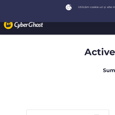
Active
Summ