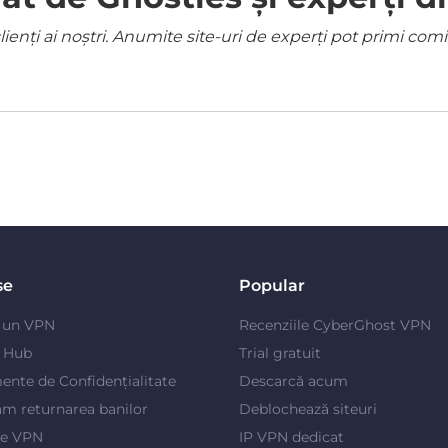
ienți ai noștri. Anumite site-uri de experți pot primi co
se
Popular
e un VPN
Recenziile CyberGhost VPN
y Hub
Trial gratuit
ente de Confidențialitate
Descarcă acum
m returnarea banilor
Deblochează siteuri
je VPN
IP VPN dedicat