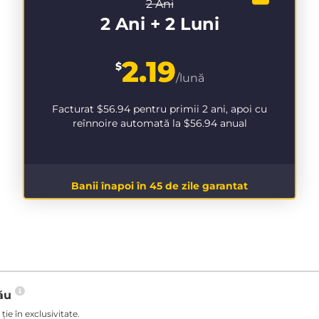
2 Ani
2 Ani + 2 Luni
2.19
$
/lună
Facturat
$56.94
pentru primii 2 ani, apoi cu
reînnoire automată la
$56.94
anual
Banii înapoi în 45 de zile garantat
tău
ie în exclusivitate.