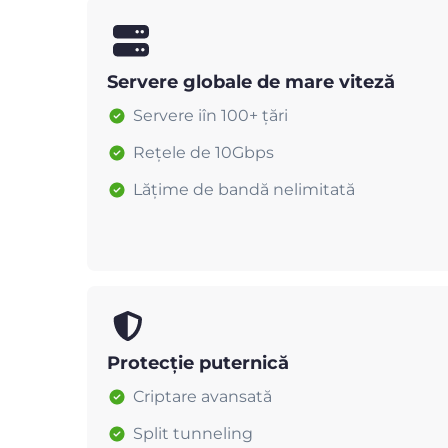
Servere globale de mare viteză
Servere iîn 100+ țări
Rețele de 10Gbps
Lățime de bandă nelimitată
Protecție puternică
Criptare avansată
Split tunneling