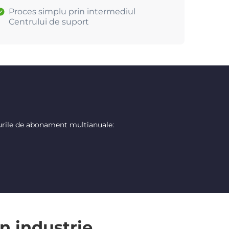
Proces simplu prin intermediul
Centrului de suport
urile de abonament multianuale:
n industrie