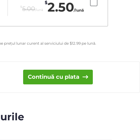
2.50
$
$
5.00
/lună
/lună
e prețul lunar curent al serviciului de
$
12.99
pe lună.
Continuă cu plata
urile