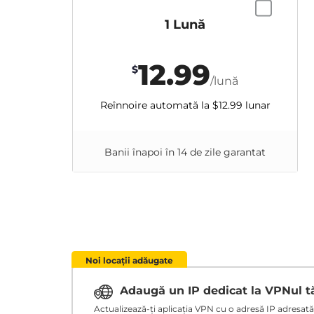
1 Lună
12.99
$
/lună
Reînnoire automată la
$12.99
lunar
Banii înapoi în 14 de zile garantat
Noi locații adăugate
Adaugă un IP dedicat la VPNul 
Actualizează-ți aplicația VPN cu o adresă IP adresată ț