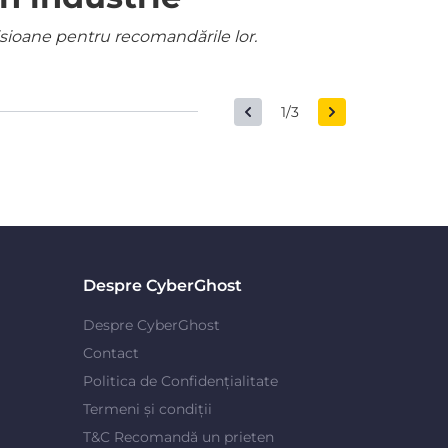
misioane pentru recomandările lor.
1/3
Despre CyberGhost
Despre CyberGhost
Contact
Politica de Confidențialitate
Termeni și condiții
T&C Recomandă un prieten