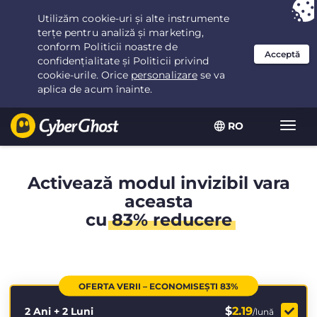
Ai ales:
Cea mai bună ofertă
pentru 2.1666666666667ani la $
2.19
/lună
RO
Extin
navig
Activează modul invizibil vara
aceasta
cu
83% reducere
OFERTA VERII – ECONOMISEȘTI 83%
$
2.19
2 Ani + 2 Luni
/lună