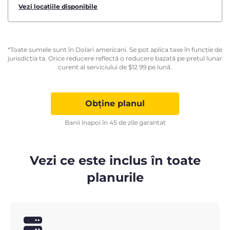
Vezi locațiile disponibile
*Toate sumele sunt în Dolari americani. Se pot aplica taxe în funcție de
jurisdicția ta. Orice reducere reflectă o reducere bazată pe prețul lunar
curent al serviciului de
$
12.99
pe lună.
Obține planul
Banii înapoi în 45 de zile garantat
Vezi ce este inclus în toate
planurile