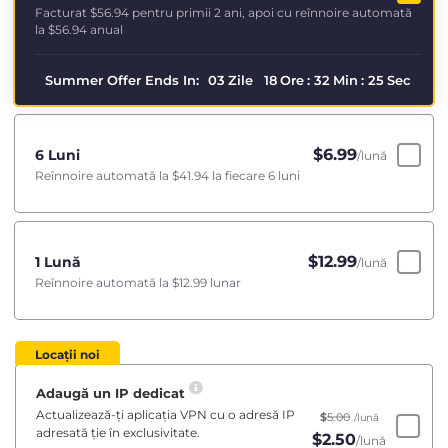
Facturat
$56.94
pentru primii 2 ani, apoi cu reînnoire automată
la
$56.94
anual
Summer Offer Ends In:
03
Zile
18
Ore
:
32
Min
:
25
Sec
$
6.99
6 Luni
/lună
Reînnoire automată la
$41.94
la fiecare 6 luni
$
12.99
1 Lună
/lună
Reînnoire automată la
$12.99
lunar
Locații noi
Adaugă un IP dedicat
Actualizează-ți aplicația VPN cu o adresă IP
$
5.00
/lună
adresată ție în exclusivitate.
$
2.50
/lună