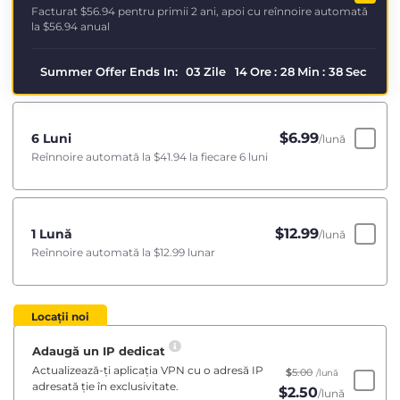
Facturat
$56.94
pentru primii 2 ani, apoi cu reînnoire automată
la
$56.94
anual
Summer Offer Ends In:
03
Zile
14
Ore
:
28
Min
:
38
Sec
$
6.99
6 Luni
/lună
Reînnoire automată la
$41.94
la fiecare 6 luni
$
12.99
1 Lună
/lună
Reînnoire automată la
$12.99
lunar
Locații noi
Adaugă un IP dedicat
Actualizează-ți aplicația VPN cu o adresă IP
$
5.00
/lună
adresată ție în exclusivitate.
$
2.50
/lună