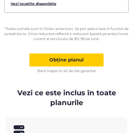
Vezi locațiile disponibile
*Toate sumele sunt în Dolari americani. Se pot aplica taxe în funcție de
jurisdicția ta. Orice reducere reflectă o reducere bazată pe prețul lunar
curent al serviciului de
$
12.99
pe lună.
Obține planul
Banii înapoi în 45 de zile garantat
Vezi ce este inclus în toate
planurile