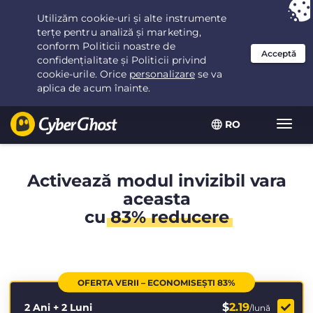
Ai ales:
Cea mai bună ofertă
pentru 2.1666666666667ani la $
2.19
/lună
RO
Extin
navig
Activează modul invizibil vara
aceasta
cu
83% reducere
OFERTA VERII – ECONOMISEȘTI 83%
$
2.19
2 Ani + 2 Luni
/lună