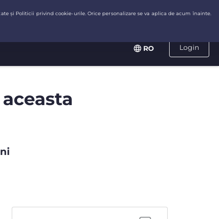
Login
RO
 aceasta
ni