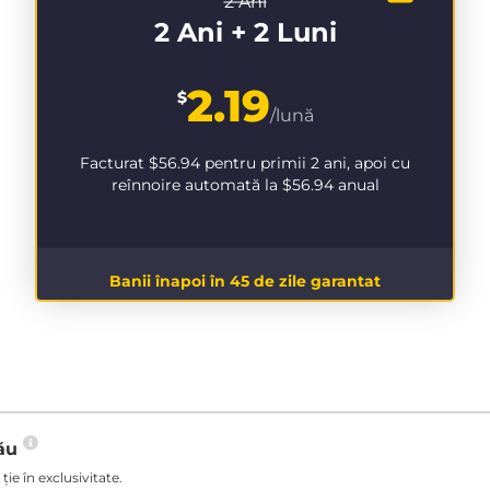
2 Ani
2 Ani + 2 Luni
2.19
$
/lună
Facturat
$56.94
pentru primii 2 ani, apoi cu
reînnoire automată la
$56.94
anual
Banii înapoi în 45 de zile garantat
tău
ie în exclusivitate.