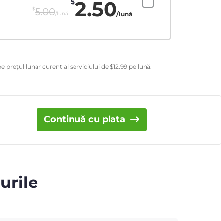
2.50
$
$
5.00
/lună
/lună
e prețul lunar curent al serviciului de
$
12.99
pe lună.
Continuă cu plata
urile