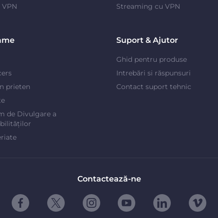
e VPN
Streaming cu VPN
ame
Suport & Ajutor
Ghid pentru produse
cers
Intrebări si răspunsuri
un prieten
Contact suport tehnic
te
m de Divulgare a
ilităților
riate
Contactează-ne