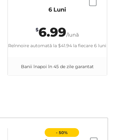
6 Luni
6.99
$
/lună
Reînnoire automată la
$41.94
la fiecare 6 luni
Banii înapoi în 45 de zile garantat
- 50%