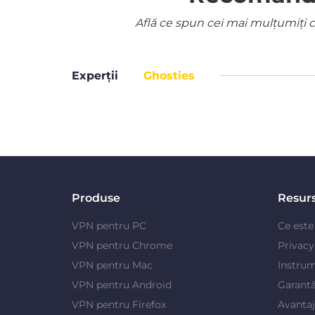
Află ce spun cei mai mulțumiți cl
Experții
Ghosties
Produse
Resur
VPN pentru PC
Ce est
VPN pentru Chrome
Privac
VPN pentru Mac
Instrum
VPN pentru Android
Garantă
VPN pentru Firefox
Avanta