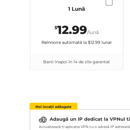
1 Lună
12.99
$
/lună
Reînnoire automată la
$12.99
lunar
Banii înapoi în 14 de zile garantat
Noi locații adăugate
Adaugă un IP dedicat la VPNul 
Actualizează-ți aplicația VPN cu o adresă IP adresată ț