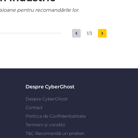
misioane pentru recomandările lor.
1/3
Despre CyberGhost
Despre CyberGhost
Contact
Politica de Confidențialitate
Termeni și condiții
T&C Recomandă un prieten