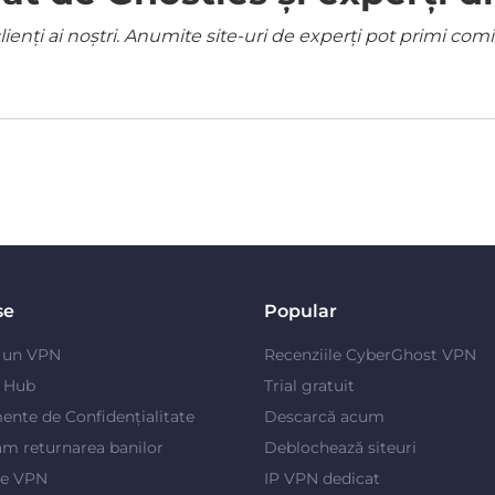
ienți ai noștri. Anumite site-uri de experți pot primi co
se
Popular
e un VPN
Recenziile CyberGhost VPN
y Hub
Trial gratuit
ente de Confidențialitate
Descarcă acum
m returnarea banilor
Deblochează siteuri
je VPN
IP VPN dedicat