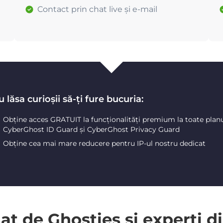
Contact prin chat live și e-mail
 lăsa curioșii să-ți fure bucuria:
Obține acces GRATUIT la funcționalități premium la toate plan
CyberGhost ID Guard și CyberGhost Privacy Guard
Obține cea mai mare reducere pentru IP-ul nostru dedicat
 de Ghosties și experți di