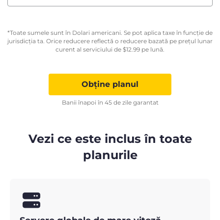
*Toate sumele sunt în Dolari americani. Se pot aplica taxe în funcție de
jurisdicția ta. Orice reducere reflectă o reducere bazată pe prețul lunar
curent al serviciului de
$
12.99
pe lună.
Obține planul
Banii înapoi în 45 de zile garantat
Vezi ce este inclus în toate
planurile