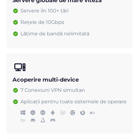
Servere globale de mare viteză
Servere iîn 100+ țări
Rețele de 10Gbps
Lățime de bandă nelimitată
Acoperire multi-device
7 Conexiuni VPN simultan
Aplicații pentru toate sistemele de operare