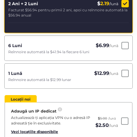
$
2.19
2 Ani + 2 Luni
/lună
Facturat
$56.94
pentru primii 2 ani, apoi cu reînnoire automată la
$56.94
anual
$
6.99
6 Luni
/lună
Reînnoire automată la
$41.94
la fiecare 6 luni
$
12.99
1 Lună
/lună
Reînnoire automată la
$12.99
lunar
Locații noi
Adaugă un IP dedicat
Actualizează-ți aplicația VPN cu o adresă IP
$
5.00
/lună
adresată ție în exclusivitate.
$
2.50
/lună
Vezi locațiile disponibile