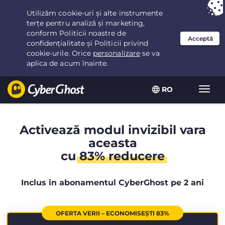
Ai ales:
Cea mai bună ofertă
pentru 2.1666666666667ani la $
2.19
/lună
RO
Extin
navig
Activează modul invizibil vara
aceasta
cu
83% reducere
Inclus în abonamentul CyberGhost pe 2 ani
OFERTA VERII – ECONOMISEȘTI 83%