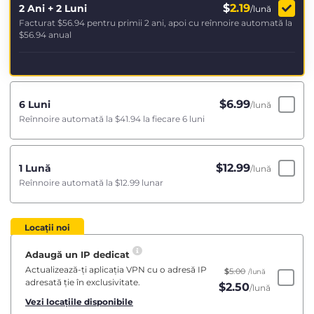
$
2.19
2 Ani + 2 Luni
/lună
Facturat
$56.94
pentru primii 2 ani, apoi cu reînnoire automată la
$56.94
anual
$
6.99
6 Luni
/lună
Reînnoire automată la
$41.94
la fiecare 6 luni
$
12.99
1 Lună
/lună
Reînnoire automată la
$12.99
lunar
Locații noi
Adaugă un IP dedicat
Actualizează-ți aplicația VPN cu o adresă IP
$
5.00
/lună
adresată ție în exclusivitate.
$
2.50
/lună
Vezi locațiile disponibile