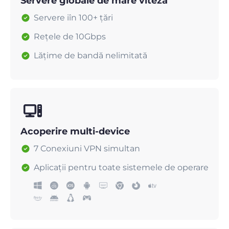
Servere globale de mare viteză
Servere iîn 100+ țări
Rețele de 10Gbps
Lățime de bandă nelimitată
Acoperire multi-device
7 Conexiuni VPN simultan
Aplicații pentru toate sistemele de operare