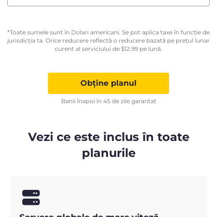
*Toate sumele sunt în Dolari americani. Se pot aplica taxe în funcție de
jurisdicția ta. Orice reducere reflectă o reducere bazată pe prețul lunar
curent al serviciului de
$
12.99
pe lună.
Obține planul
Banii înapoi în 45 de zile garantat
Vezi ce este inclus în toate
planurile