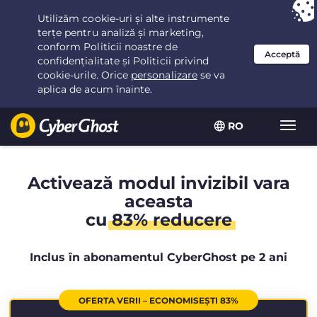
Ai ales:
Cea mai bună ofertă
pentru 2.1666666666667ani la $
2.19
/lună
RO
Extin
navig
Activează modul invizibil vara
aceasta
cu
83% reducere
Inclus în abonamentul CyberGhost pe 2 ani
OFERTA VERII – ECONOMISEȘTI 83%