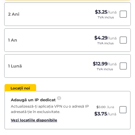
$
3.25
/lună
2 Ani
TVA inclus
$
4.29
/lună
1 An
TVA inclus
$
12.99
/lună
1 Lună
TVA inclus
Locații noi
Adaugă un IP dedicat
Actualizează-ți aplicația VPN cu o adresă IP
$
5.00
/lună
adresată ție în exclusivitate.
$
3.75
/lună
Vezi locațiile disponibile