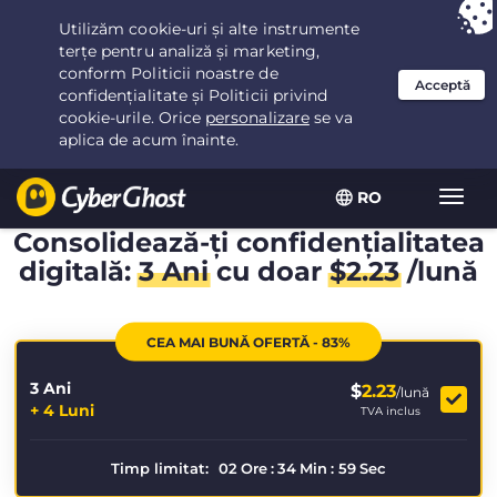
Ai ales:
Cea mai bună ofertă
pentru 3.3333333333333ani la $
2.23
/lună
RO
Extin
navig
Consolidează-ți confidențialitatea
digitală:
3 Ani
cu doar
$
2.23
/lună
CEA MAI BUNĂ OFERTĂ - 83%
3 Ani
$
2.23
/lună
+ 4 Luni
TVA inclus
Timp limitat:
02
Ore
:
34
Min
:
59
Sec