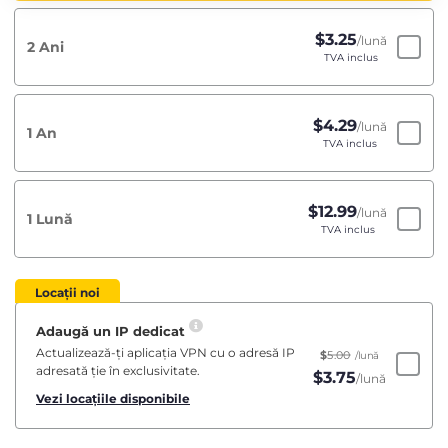
$
3.25
/lună
2 Ani
TVA inclus
$
4.29
/lună
1 An
TVA inclus
$
12.99
/lună
1 Lună
TVA inclus
Locații noi
Adaugă un IP dedicat
Actualizează-ți aplicația VPN cu o adresă IP
$
5.00
/lună
adresată ție în exclusivitate.
$
3.75
/lună
Vezi locațiile disponibile