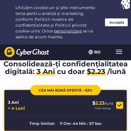
Ai ales:
Cea mai bună ofertă
pentru 3.3333333333333ani la $
2.23
/lună
RO
Extin
navig
Consolidează-ți confidențialitatea
digitală:
3 Ani
cu doar
$
2.23
/lună
CEA MAI BUNĂ OFERTĂ - 83%
3 Ani
$
2.23
/lună
+ 4 Luni
TVA inclus
Timp limitat:
11
Ore
:
44
Min
:
57
Sec