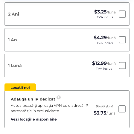
$
3.25
/lună
2 Ani
TVA inclus
$
4.29
/lună
1 An
TVA inclus
$
12.99
/lună
1 Lună
TVA inclus
Locații noi
Adaugă un IP dedicat
Actualizează-ți aplicația VPN cu o adresă IP
$
5.00
/lună
adresată ție în exclusivitate.
$
3.75
/lună
Vezi locațiile disponibile