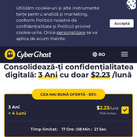
Ai ales:
Cea mai bună ofertă
pentru 3.3333333333333ani la $
2.23
/lună
RO
Extin
navig
Consolidează-ți confidențialitatea
digitală:
3 Ani
cu doar
$
2.23
/lună
CEA MAI BUNĂ OFERTĂ - 83%
3 Ani
$
2.23
/lună
+ 4 Luni
TVA inclus
Timp limitat:
17
Ore
:
08
Min
:
21
Sec