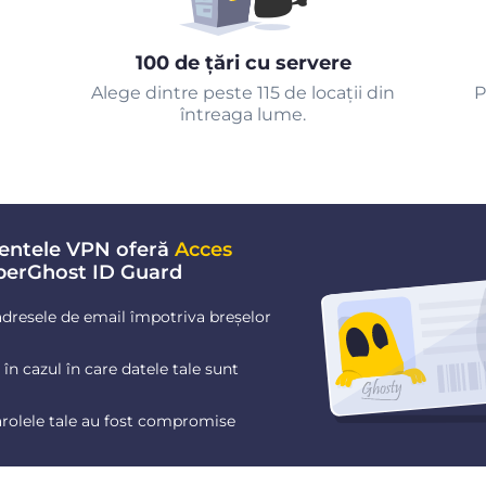
100 de țări cu servere
Alege dintre peste 115 de locații din
P
întreaga lume.
entele VPN oferă
Acces
berGhost ID Guard
dresele de email împotriva breșelor
în cazul în care datele tale sunt
arolele tale au fost compromise