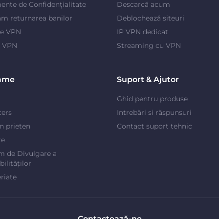
ente de Confidențialitate
Descarcă acum
m returnarea banilor
Deblochează siteuri
je VPN
IP VPN dedicat
e VPN
Streaming cu VPN
ame
Suport & Ajutor
Ghid pentru produse
cers
Intrebări si răspunsuri
un prieten
Contact suport tehnic
te
m de Divulgare a
ilităților
riate
Contactează-ne