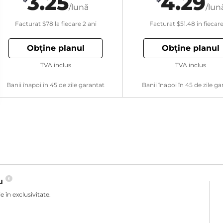
3.25
4.29
/lună
/lun
Facturat
$78
la fiecare 2 ani
Facturat
$51.48
în fiecar
Obține planul
Obține planul
TVA inclus
TVA inclus
Banii înapoi în 45 de zile garantat
Banii înapoi în 45 de zile ga
ău
 în exclusivitate.