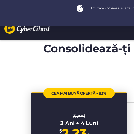
Consolidează-ți 
CEA MAI BUNĂ OFERTĂ - 83%
3 Ani
3 Ani + 4 Luni
2.23
$