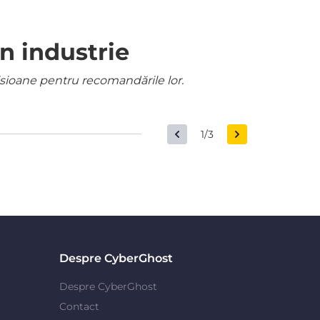
n industrie
misioane pentru recomandările lor.
1/3
Despre CyberGhost
Despre CyberGhost
Contact