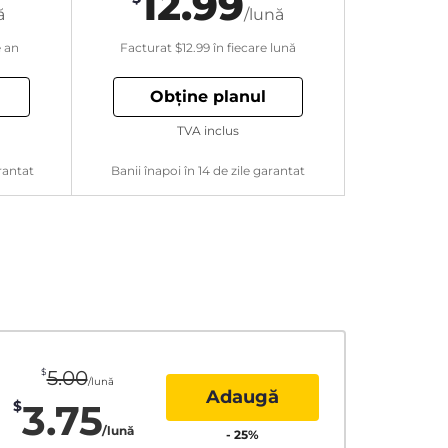
12.99
ă
/lună
e an
Facturat
$12.99
în fiecare lună
Obține planul
TVA inclus
rantat
Banii înapoi în 14 de zile garantat
$
5.00
/lună
Adaugă
3.75
$
/lună
-
25
%