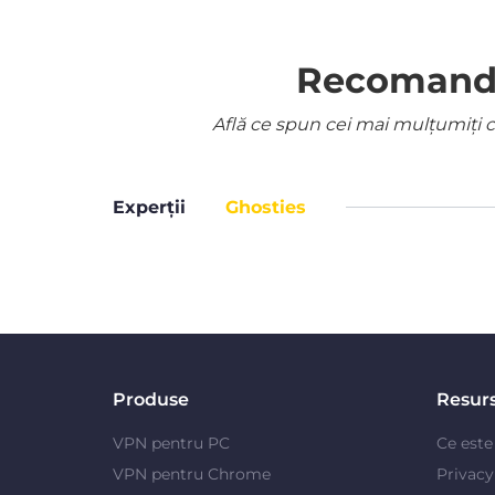
Recomandat
Află ce spun cei mai mulțumiți cl
Experții
Ghosties
Produse
Resur
VPN pentru PC
Ce est
VPN pentru Chrome
Privac