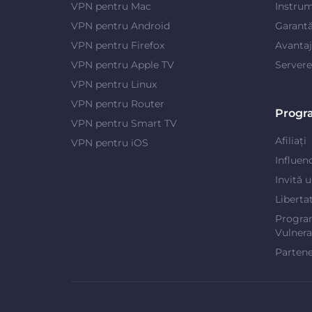
VPN pentru Mac
Instrum
VPN pentru Android
Garantă
VPN pentru Firefox
Avanta
VPN pentru Apple TV
Server
VPN pentru Linux
VPN pentru Router
Progr
VPN pentru Smart TV
Afiliați
VPN pentru iOS
Influen
Invită 
Liberta
Progra
Vulnerab
Partene