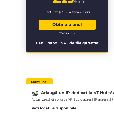
/lună
Facturat
$89.31
la fiecare 3 ani
Obține planul
TVA inclus
Banii înapoi în 45 de zile garantat
Locații noi
Adaugă un IP dedicat la VPNul t
Actualizează-ți aplicația VPN cu o adresă IP adresată ție
Vezi locațiile disponibile