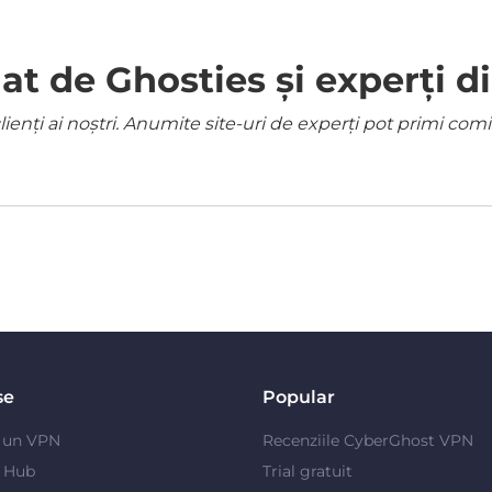
 de Ghosties și experți di
ienți ai noștri. Anumite site-uri de experți pot primi co
se
Popular
e un VPN
Recenziile CyberGhost VPN
y Hub
Trial gratuit