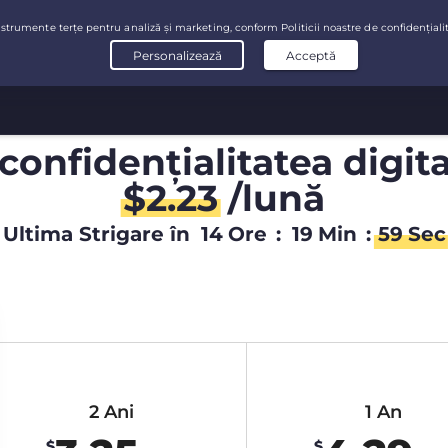
confidențialitatea digit
$
2.23
/lună
Ultima Strigare în
14
Ore
:
19
Min
:
58
Sec
2 Ani
1 An
$
$