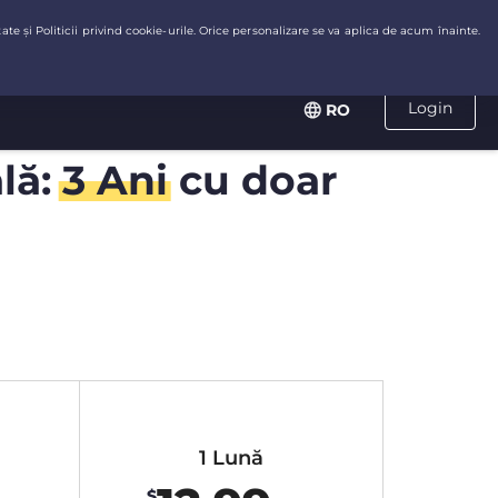
Login
RO
ală:
3 Ani
cu doar
1 Lună
$