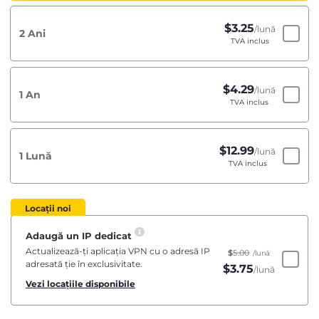
$
3.25
/lună
2 Ani
TVA inclus
$
4.29
/lună
1 An
TVA inclus
$
12.99
/lună
1 Lună
TVA inclus
Locații noi
Adaugă un IP dedicat
Actualizează-ți aplicația VPN cu o adresă IP
$
5.00
/lună
adresată ție în exclusivitate.
$
3.75
/lună
Vezi locațiile disponibile