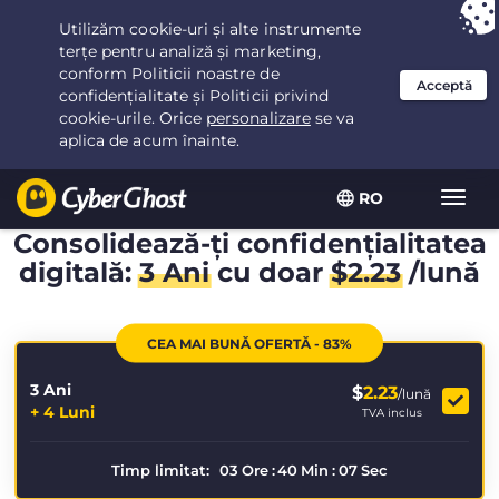
Ai ales:
Cea mai bună ofertă
pentru 3.3333333333333ani la $
2.23
/lună
RO
Extin
navig
Consolidează-ți confidențialitatea
digitală:
3 Ani
cu doar
$
2.23
/lună
CEA MAI BUNĂ OFERTĂ - 83%
3 Ani
$
2.23
/lună
+ 4 Luni
TVA inclus
Timp limitat:
03
Ore
:
40
Min
:
07
Sec