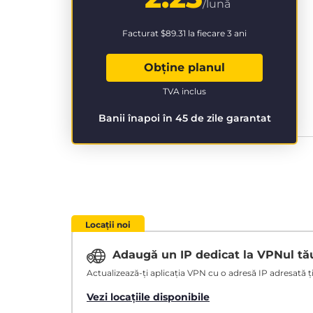
/lună
Facturat
$89.31
la fiecare 3 ani
Obține planul
TVA inclus
Banii înapoi în 45 de zile garantat
Locații noi
Adaugă un IP dedicat la VPNul t
Actualizează-ți aplicația VPN cu o adresă IP adresată ție
Vezi locațiile disponibile