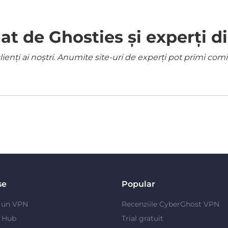
 de Ghosties și experți di
ienți ai noștri. Anumite site-uri de experți pot primi co
se
Popular
e un VPN
Recenziile CyberGhost VPN
y Hub
Trial gratuit