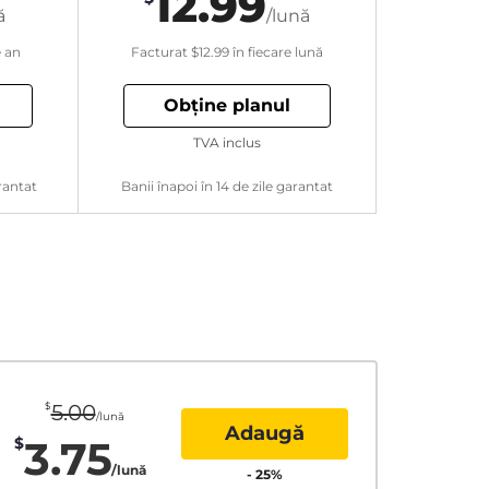
12.99
ă
/lună
e an
Facturat
$12.99
în fiecare lună
Obține planul
TVA inclus
rantat
Banii înapoi în 14 de zile garantat
$
5.00
/lună
Adaugă
3.75
$
/lună
-
25
%