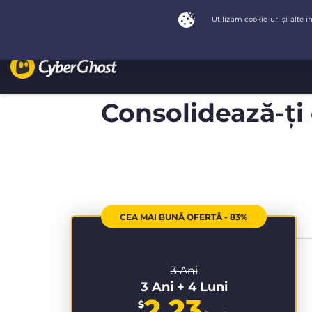
Consolidează-ți 
CEA MAI BUNĂ OFERTĂ - 83%
3 Ani
3 Ani + 4 Luni
2.23
$