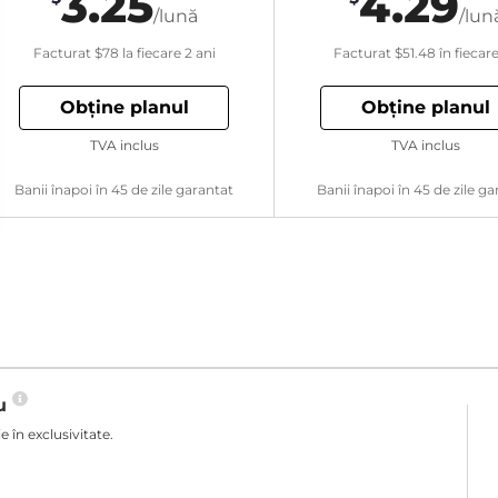
3.25
4.29
/lună
/lun
Facturat
$78
la fiecare 2 ani
Facturat
$51.48
în fiecar
Obține planul
Obține planul
TVA inclus
TVA inclus
Banii înapoi în 45 de zile garantat
Banii înapoi în 45 de zile ga
ău
 în exclusivitate.