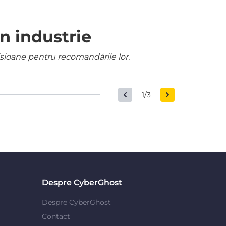
n industrie
misioane pentru recomandările lor.
1/3
Despre CyberGhost
Despre CyberGhost
Contact