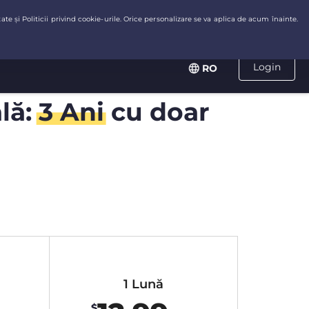
Login
RO
ală:
3 Ani
cu doar
1 Lună
$