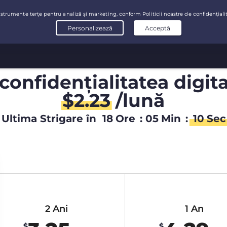
confidențialitatea digit
$
2.23
/lună
Ultima Strigare în
18
Ore
:
05
Min
:
09
Sec
2 Ani
1 An
$
$