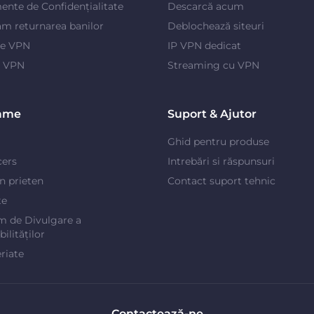
ente de Confidențialitate
Descarcă acum
m returnarea banilor
Deblochează siteuri
je VPN
IP VPN dedicat
e VPN
Streaming cu VPN
ame
Suport & Ajutor
Ghid pentru produse
cers
Intrebări si răspunsuri
un prieten
Contact suport tehnic
te
m de Divulgare a
ilităților
riate
Contactează-ne