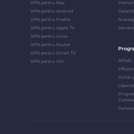
VPN pentru Mac
Instrum
VPN pentru Android
Garantă
VPN pentru Firefox
Avanta
VPN pentru Apple TV
Server
VPN pentru Linux
VPN pentru Router
Progr
VPN pentru Smart TV
Afiliați
VPN pentru iOS
Influen
Invită 
Liberta
Progra
Vulnerab
Partene