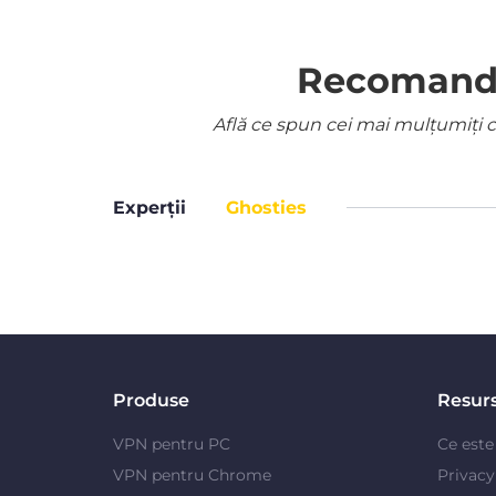
Recomandat
Află ce spun cei mai mulțumiți cl
Experții
Ghosties
Produse
Resur
VPN pentru PC
Ce est
VPN pentru Chrome
Privac