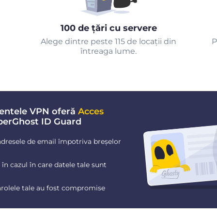
100 de țări cu servere
Alege dintre peste 115 de locații din
P
întreaga lume.
entele VPN oferă
Acces
berGhost ID Guard
dresele de email împotriva breșelor
în cazul în care datele tale sunt
arolele tale au fost compromise