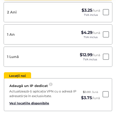
$
3.25
/lună
2 Ani
TVA inclus
$
4.29
/lună
1 An
TVA inclus
$
12.99
/lună
1 Lună
TVA inclus
Locații noi
Adaugă un IP dedicat
Actualizează-ți aplicația VPN cu o adresă IP
$
5.00
/lună
adresată ție în exclusivitate.
$
3.75
/lună
Vezi locațiile disponibile