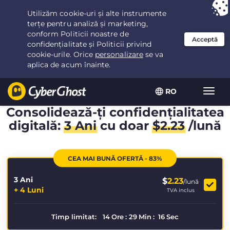
Ai ales:
Cea mai bună ofertă
pentru 3.3333333333333ani la $
2.23
/lună
RO
Extin
navig
Consolidează-ți confidențialitatea
digitală:
3 Ani
cu doar
$
2.23
/lună
CEA MAI BUNĂ OFERTĂ - 83%
3 Ani
$
2.23
/lună
+ 4 Luni
TVA inclus
Timp limitat:
14
Ore
:
29
Min
:
16
Sec