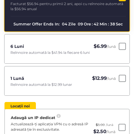
Facturat
$56.94
pentru primii 2 ani, apoi cu reînnoire automată
la
$56.94
anual
Summer Offer Ends In:
04
Zile
09
Ore
:
42
Min
:
38
Sec
$
6.99
6 Luni
/lună
Reînnoire automată la
$41.94
la fiecare 6 luni
$
12.99
1 Lună
/lună
Reînnoire automată la
$12.99
lunar
Locații noi
Adaugă un IP dedicat
Actualizează-ți aplicația VPN cu o adresă IP
$
5.00
/lună
adresată ție în exclusivitate.
$
2.50
/lună