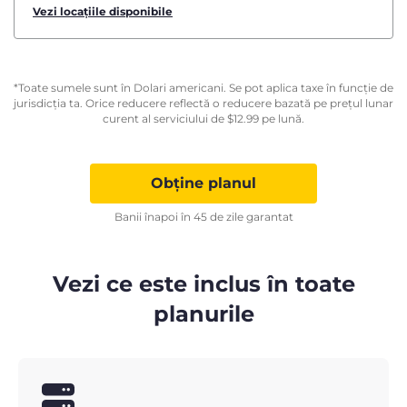
Vezi locațiile disponibile
*Toate sumele sunt în Dolari americani. Se pot aplica taxe în funcție de
jurisdicția ta. Orice reducere reflectă o reducere bazată pe prețul lunar
curent al serviciului de
$
12.99
pe lună.
Obține planul
Banii înapoi în 45 de zile garantat
Vezi ce este inclus în toate
planurile