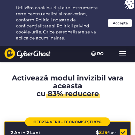
Ai ales:
Cea mai bună ofertă
pentru 2.1666666666667ani la $
2.19
/lună
RO
Extin
navig
Activează modul invizibil vara
aceasta
cu
83% reducere
OFERTA VERII – ECONOMISEȘTI 83%
$
2.19
2 Ani + 2 Luni
/lună