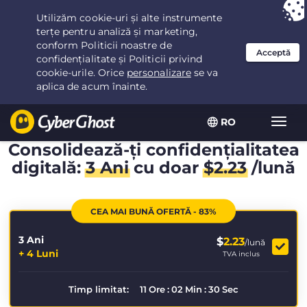
Ai ales:
Cea mai bună ofertă
pentru 3.3333333333333ani la $
2.23
/lună
RO
Extin
navig
Consolidează-ți confidențialitatea
digitală:
3 Ani
cu doar
$
2.23
/lună
CEA MAI BUNĂ OFERTĂ - 83%
3 Ani
$
2.23
/lună
+ 4 Luni
TVA inclus
Timp limitat:
11
Ore
:
02
Min
:
29
Sec