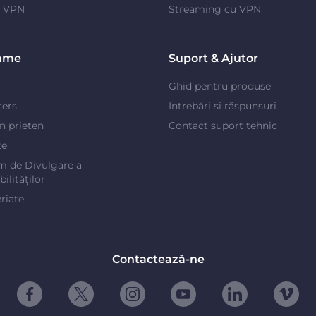
e VPN
Streaming cu VPN
ame
Suport & Ajutor
Ghid pentru produse
cers
Intrebări si răspunsuri
un prieten
Contact suport tehnic
te
m de Divulgare a
ilităților
riate
Contactează-ne