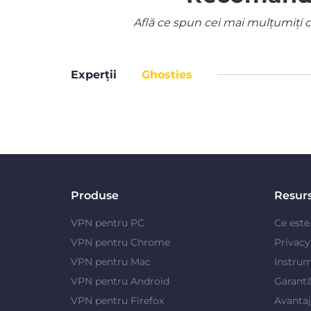
Află ce spun cei mai mulțumiți cl
Experții
Ghosties
Produse
Resur
VPN pentru PC
Ce est
VPN pentru Chrome
Privac
VPN pentru Mac
Instrum
VPN pentru Android
Garantă
VPN pentru Firefox
Avanta