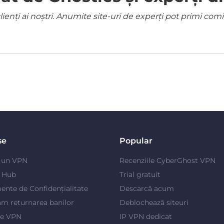
ienți ai noștri. Anumite site-uri de experți pot primi co
se
Popular
e un VPN
Recenziile CyberGhost VPN
y Hub
Trial gratuit
ente de Confidențialitate
Descarcă acum
m returnarea banilor
Deblochează siteuri
je VPN
IP VPN dedicat