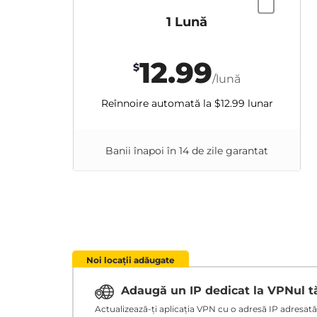
1 Lună
12.99
$
/lună
Reînnoire automată la
$12.99
lunar
Banii înapoi în 14 de zile garantat
Noi locații adăugate
Adaugă un IP dedicat la VPNul 
Actualizează-ți aplicația VPN cu o adresă IP adresată ț