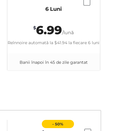
6 Luni
6.99
$
/lună
Reînnoire automată la
$41.94
la fiecare 6 luni
Banii înapoi în 45 de zile garantat
- 50%