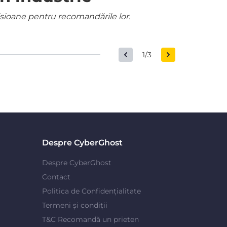
misioane pentru recomandările lor.
1/3
Despre CyberGhost
Despre CyberGhost
Contact
Politica de Confidențialitate
Termeni și condiții
T&C Recomandă un prieten