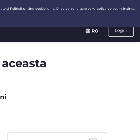
Login
RO
 aceasta
ni