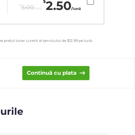
2.50
$
$
5.00
/lună
/lună
e prețul lunar curent al serviciului de
$
12.99
pe lună.
Continuă cu plata
urile