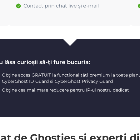
Contact prin chat live și e-mail
 lăsa curioșii să-ți fure bucuria:
Obține acces GRATUIT la funcționalități premium la toate plan
CyberGhost ID Guard și CyberGhost Privacy Guard
Obține cea mai mare reducere pentru IP-ul nostru dedicat
 de Ghosties și experți di