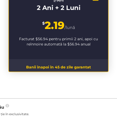
2 Ani
2 Ani + 2 Luni
2.19
$
/lună
Facturat
$56.94
pentru primii 2 ani, apoi cu
reînnoire automată la
$56.94
anual
Banii înapoi în 45 de zile garantat
tău
ie în exclusivitate.