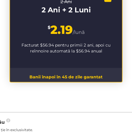
2 Ani
2 Ani + 2 Luni
2.19
$
/lună
Facturat
$56.94
pentru primii 2 ani, apoi cu
reînnoire automată la
$56.94
anual
Banii înapoi în 45 de zile garantat
tău
ie în exclusivitate.