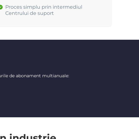
Proces simplu prin intermediul
Centrului de suport
urile de abonament multianuale:
n industrie