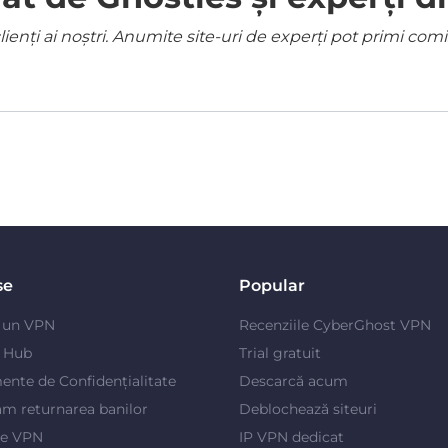
ienți ai noștri. Anumite site-uri de experți pot primi co
se
Popular
e un VPN
Recenziile CyberGhost VPN
y Hub
Trial gratuit
ente de Confidențialitate
Descarcă acum
m returnarea banilor
Deblochează siteuri
je VPN
IP VPN dedicat