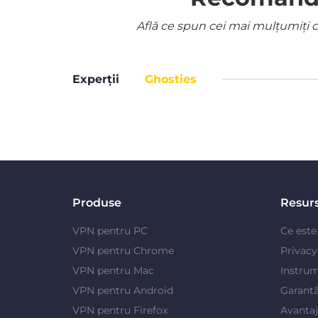
Află ce spun cei mai mulțumiți cl
Experții
Ghosties
Produse
Resur
VPN pentru PC
Ce est
VPN pentru Chrome
Privac
VPN pentru Mac
Instrum
VPN pentru Android
Garantă
VPN pentru Firefox
Avanta