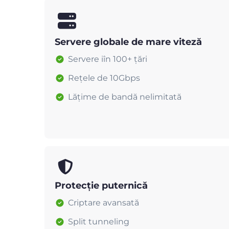
Servere globale de mare viteză
Servere iîn 100+ țări
Rețele de 10Gbps
Lățime de bandă nelimitată
Protecție puternică
Criptare avansată
Split tunneling