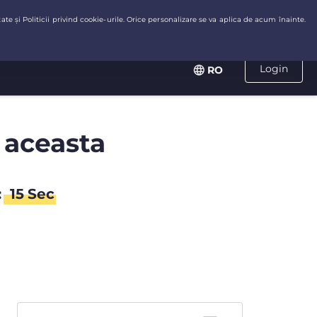
Login
RO
 aceasta
:
15
Sec