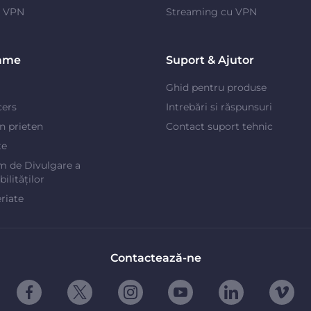
e VPN
Streaming cu VPN
ame
Suport & Ajutor
Ghid pentru produse
cers
Intrebări si răspunsuri
un prieten
Contact suport tehnic
te
m de Divulgare a
ilităților
riate
Contactează-ne