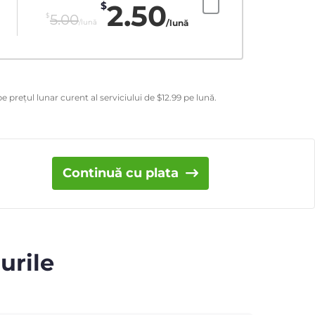
2.50
$
$
5.00
/lună
/lună
e prețul lunar curent al serviciului de
$
12.99
pe lună.
Continuă cu plata
urile