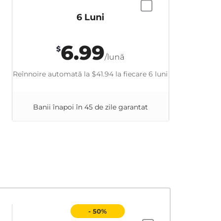
6 Luni
6.99
$
/lună
Reînnoire automată la
$41.94
la fiecare 6 luni
Banii înapoi în 45 de zile garantat
- 50%