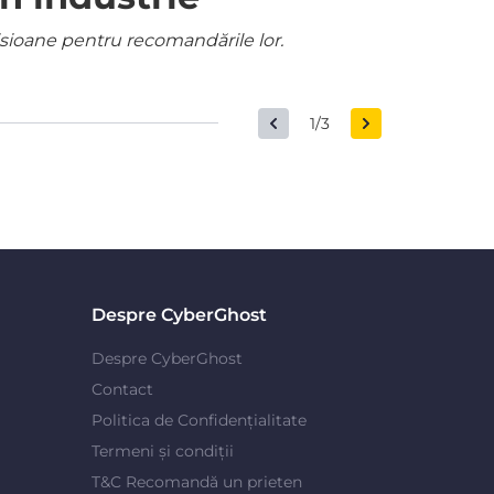
misioane pentru recomandările lor.
1/3
Despre CyberGhost
Despre CyberGhost
Contact
Politica de Confidențialitate
Termeni și condiții
T&C Recomandă un prieten