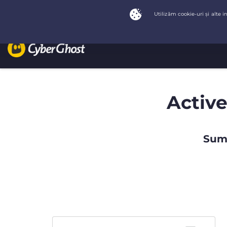
Active
Summ