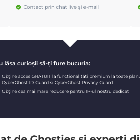
Contact prin chat live și e-mail
 lăsa curioșii să-ți fure bucuria:
Obține acces GRATUIT la funcționalități premium la toate plan
CyberGhost ID Guard și CyberGhost Privacy Guard
Obține cea mai mare reducere pentru IP-ul nostru dedicat
 de Ghosties și experți di