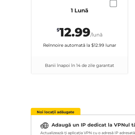
1 Lună
12.99
$
/lună
Reînnoire automată la
$12.99
lunar
Banii înapoi în 14 de zile garantat
Noi locații adăugate
Adaugă un IP dedicat la VPNul 
Actualizează-ți aplicația VPN cu o adresă IP adresată ț