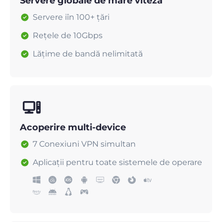
Servere globale de mare viteză
Servere iîn 100+ țări
Rețele de 10Gbps
Lățime de bandă nelimitată
Acoperire multi-device
7 Conexiuni VPN simultan
Aplicații pentru toate sistemele de operare