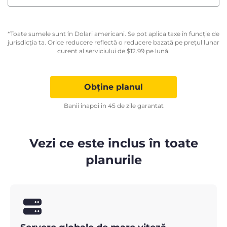
*Toate sumele sunt în Dolari americani. Se pot aplica taxe în funcție de
jurisdicția ta. Orice reducere reflectă o reducere bazată pe prețul lunar
curent al serviciului de
$
12.99
pe lună.
Obține planul
Banii înapoi în 45 de zile garantat
Vezi ce este inclus în toate
planurile