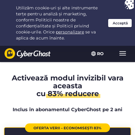
Ai ales:
Cea mai bună ofertă
pentru 2.1666666666667ani la $
2.19
/lună
RO
Extin
navig
Activează modul invizibil vara
aceasta
cu
83% reducere
Inclus în abonamentul CyberGhost pe 2 ani
OFERTA VERII – ECONOMISEȘTI 83%