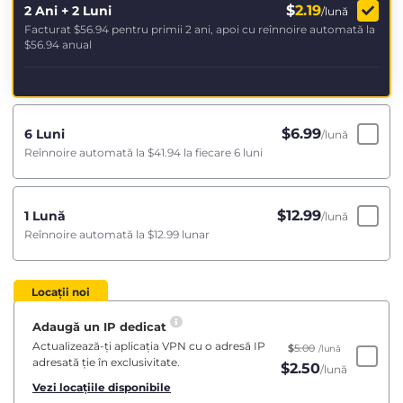
$
2.19
2 Ani + 2 Luni
/lună
Facturat
$56.94
pentru primii 2 ani, apoi cu reînnoire automată la
$56.94
anual
$
6.99
6 Luni
/lună
Reînnoire automată la
$41.94
la fiecare 6 luni
$
12.99
1 Lună
/lună
Reînnoire automată la
$12.99
lunar
Locații noi
Adaugă un IP dedicat
Actualizează-ți aplicația VPN cu o adresă IP
$
5.00
/lună
adresată ție în exclusivitate.
$
2.50
/lună
Vezi locațiile disponibile