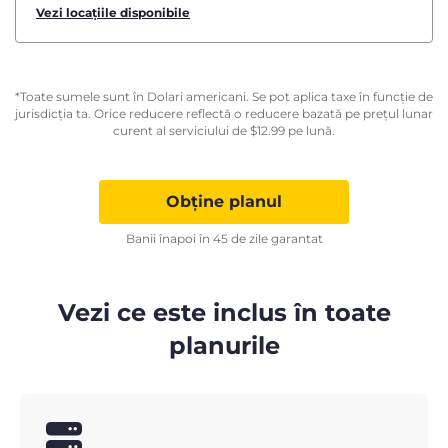
Vezi locațiile disponibile
*Toate sumele sunt în Dolari americani. Se pot aplica taxe în funcție de
jurisdicția ta. Orice reducere reflectă o reducere bazată pe prețul lunar
curent al serviciului de
$
12.99
pe lună.
Obține planul
Banii înapoi în 45 de zile garantat
Vezi ce este inclus în toate
planurile