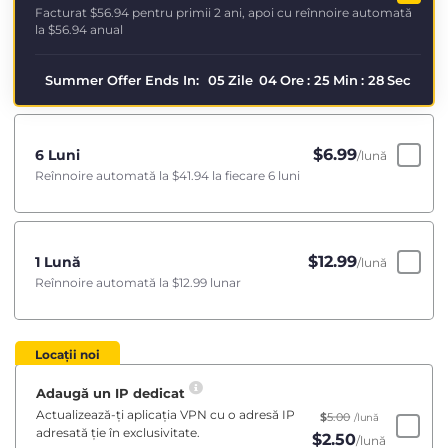
Facturat
$56.94
pentru primii 2 ani, apoi cu reînnoire automată
la
$56.94
anual
Summer Offer Ends In:
05
Zile
04
Ore
:
25
Min
:
28
Sec
$
6.99
6 Luni
/lună
Reînnoire automată la
$41.94
la fiecare 6 luni
$
12.99
1 Lună
/lună
Reînnoire automată la
$12.99
lunar
Locații noi
Adaugă un IP dedicat
Actualizează-ți aplicația VPN cu o adresă IP
$
5.00
/lună
adresată ție în exclusivitate.
$
2.50
/lună