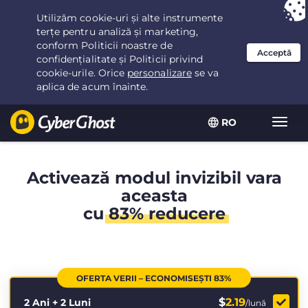
Ai ales:
Cea mai bună ofertă
pentru 2.1666666666667ani la $
2.19
/lună
RO
Extin
navig
Activează modul invizibil vara
aceasta
cu
83% reducere
OFERTA VERII – ECONOMISEȘTI 83%
$
2.19
2 Ani + 2 Luni
/lună