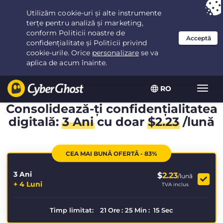
Ai ales:
Cea mai bună ofertă
pentru 3.3333333333333ani la $
2.23
/lună
RO
Extin
navig
Consolidează-ți confidențialitatea
digitală:
3 Ani
cu doar
$
2.23
/lună
CEA MAI BUNĂ OFERTĂ - 83%
3 Ani
$
2.23
/lună
+ 4 Luni
TVA inclus
Timp limitat:
21
Ore
:
25
Min
:
14
Sec