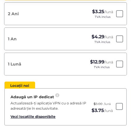
$
3.25
/lună
2 Ani
TVA inclus
$
4.29
/lună
1 An
TVA inclus
$
12.99
/lună
1 Lună
TVA inclus
Locații noi
Adaugă un IP dedicat
Actualizează-ți aplicația VPN cu o adresă IP
$
5.00
/lună
adresată ție în exclusivitate.
$
3.75
/lună
Vezi locațiile disponibile