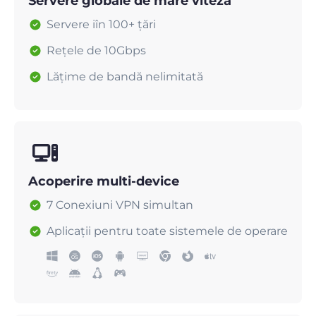
Servere globale de mare viteză
Servere iîn 100+ țări
Rețele de 10Gbps
Lățime de bandă nelimitată
Acoperire multi-device
7 Conexiuni VPN simultan
Aplicații pentru toate sistemele de operare