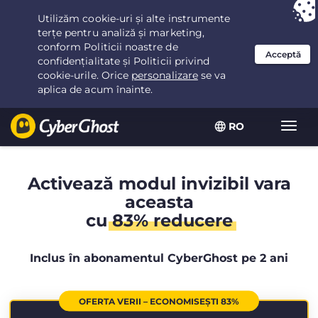
Ai ales:
Cea mai bună ofertă
pentru 2.1666666666667ani la $
2.19
/lună
RO
Extin
navig
Activează modul invizibil vara
aceasta
cu
83% reducere
Inclus în abonamentul CyberGhost pe 2 ani
OFERTA VERII – ECONOMISEȘTI 83%