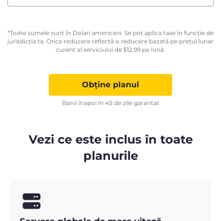
*Toate sumele sunt în Dolari americani. Se pot aplica taxe în funcție de
jurisdicția ta. Orice reducere reflectă o reducere bazată pe prețul lunar
curent al serviciului de
$
12.99
pe lună.
Obține planul
Banii înapoi în 45 de zile garantat
Vezi ce este inclus în toate
planurile