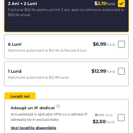
$
2.19
2 Ani + 2 Luni
/lună
Facturat
$56.94
pentru primii 2 ani, apoi cu reînnoire automată la
$56.94
anual
$
6.99
6 Luni
/lună
Reînnoire automată la
$41.94
la fiecare 6 luni
$
12.99
1 Lună
/lună
Reînnoire automată la
$12.99
lunar
Locații noi
Adaugă un IP dedicat
Actualizează-ți aplicația VPN cu o adresă IP
$
5.00
/lună
adresată ție în exclusivitate.
$
2.50
/lună
Vezi locațiile disponibile