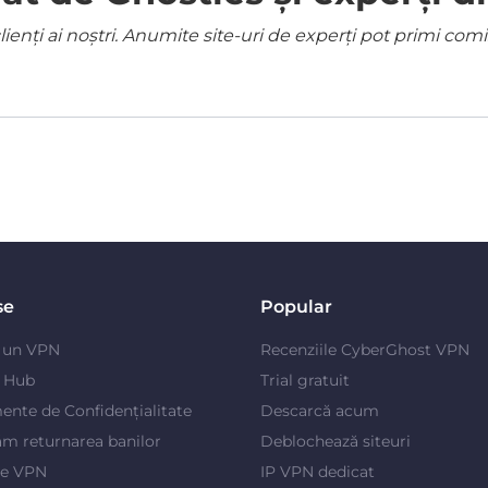
ienți ai noștri. Anumite site-uri de experți pot primi co
se
Popular
e un VPN
Recenziile CyberGhost VPN
y Hub
Trial gratuit
ente de Confidențialitate
Descarcă acum
m returnarea banilor
Deblochează siteuri
je VPN
IP VPN dedicat