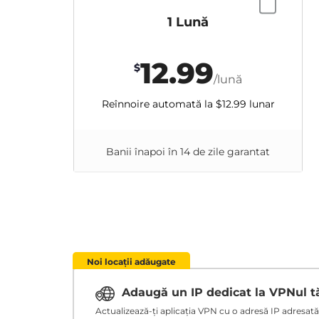
1 Lună
12.99
$
/lună
Reînnoire automată la
$12.99
lunar
Banii înapoi în 14 de zile garantat
Noi locații adăugate
Adaugă un IP dedicat la VPNul 
Actualizează-ți aplicația VPN cu o adresă IP adresată ț