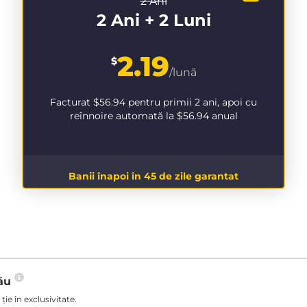
2 Ani
2 Ani + 2 Luni
2.19
$
/lună
Facturat
$56.94
pentru primii 2 ani, apoi cu
reînnoire automată la
$56.94
anual
Banii înapoi în 45 de zile garantat
tău
ie în exclusivitate.