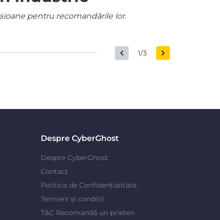
misioane pentru recomandările lor.
1/3
Despre CyberGhost
Despre CyberGhost
Contact
Politica de Confidențialitate
Termeni și condiții
T&C Recomandă un prieten