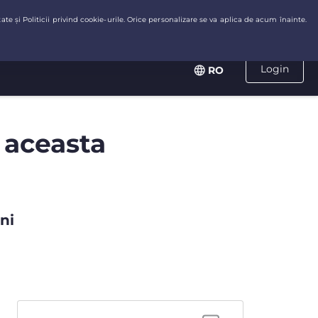
Login
RO
 aceasta
ni