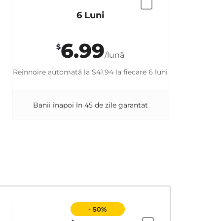
6 Luni
6.99
$
/lună
Reînnoire automată la
$41.94
la fiecare 6 luni
Banii înapoi în 45 de zile garantat
- 50%