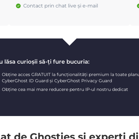
Contact prin chat live și e-mail
 lăsa curioșii să-ți fure bucuria:
Obține acces GRATUIT la funcționalități premium la toate plan
CyberGhost ID Guard și CyberGhost Privacy Guard
Obține cea mai mare reducere pentru IP-ul nostru dedicat
 de Ghosties și experți di