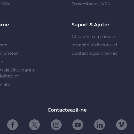
e VPN
Streaming cu VPN
ame
Suport & Ajutor
Ghid pentru produse
cers
Intrebări si răspunsuri
un prieten
Contact suport tehnic
te
m de Divulgare a
ilităților
riate
Contactează-ne