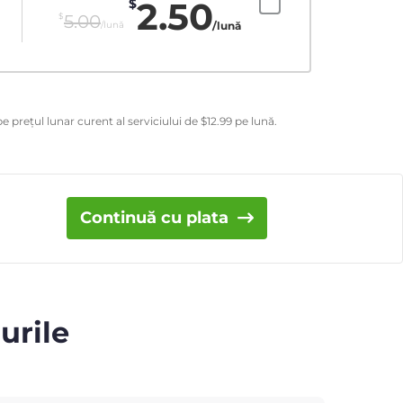
2.50
$
$
5.00
/lună
/lună
e prețul lunar curent al serviciului de
$
12.99
pe lună.
Continuă cu plata
urile