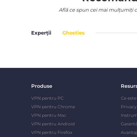
Află ce spun cei mai mulțumiți cl
Experții
Ghosties
Produse
Resur
VPN pentru PC
Ce est
VPN pentru Chrome
Privac
VPN pentru Mac
Instrum
VPN pentru Android
Garantă
VPN pentru Firefox
Avanta