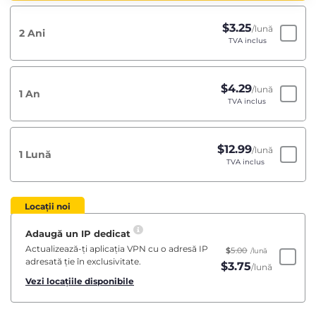
$
3.25
/lună
2 Ani
TVA inclus
$
4.29
/lună
1 An
TVA inclus
$
12.99
/lună
1 Lună
TVA inclus
Locații noi
Adaugă un IP dedicat
Actualizează-ți aplicația VPN cu o adresă IP
$
5.00
/lună
adresată ție în exclusivitate.
$
3.75
/lună
Vezi locațiile disponibile