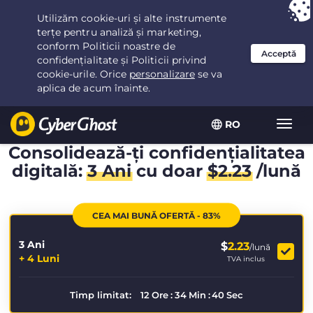
Ai ales:
Cea mai bună ofertă
pentru 3.3333333333333ani la $
2.23
/lună
RO
Extin
navig
Consolidează-ți confidențialitatea
digitală:
3 Ani
cu doar
$
2.23
/lună
CEA MAI BUNĂ OFERTĂ - 83%
3 Ani
$
2.23
/lună
+ 4 Luni
TVA inclus
Timp limitat:
12
Ore
:
34
Min
:
40
Sec