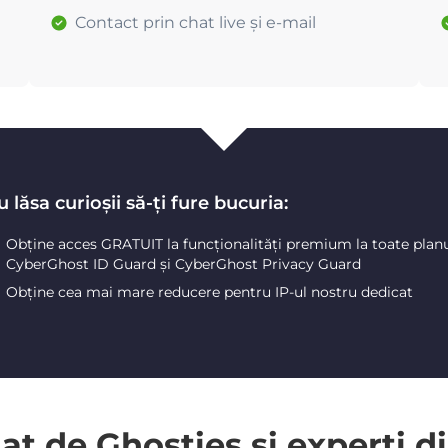
Contact prin chat live și e-mail
 lăsa curioșii să-ți fure bucuria:
Obține acces GRATUIT la funcționalități premium la toate plan
CyberGhost ID Guard și CyberGhost Privacy Guard
Obține cea mai mare reducere pentru IP-ul nostru dedicat
 de Ghosties și experți di