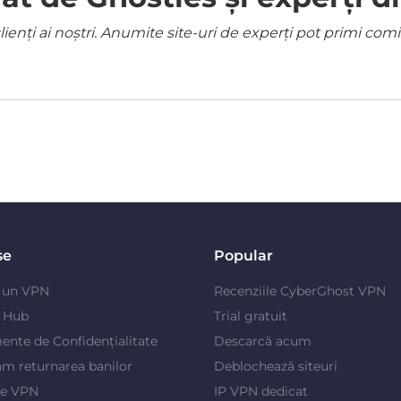
ienți ai noștri. Anumite site-uri de experți pot primi co
se
Popular
e un VPN
Recenziile CyberGhost VPN
y Hub
Trial gratuit
ente de Confidențialitate
Descarcă acum
m returnarea banilor
Deblochează siteuri
je VPN
IP VPN dedicat