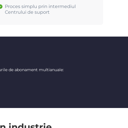
Proces simplu prin intermediul
Centrului de suport
urile de abonament multianuale:
n industrie