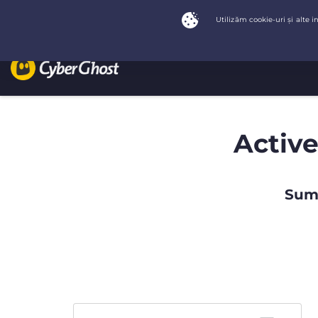
Active
Summ