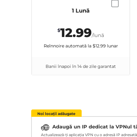
1 Lună
12.99
$
/lună
Reînnoire automată la
$12.99
lunar
Banii înapoi în 14 de zile garantat
Noi locații adăugate
Adaugă un IP dedicat la VPNul 
Actualizează-ți aplicația VPN cu o adresă IP adresată ț