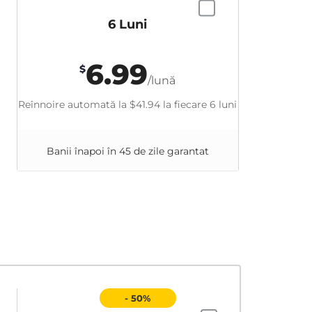
6 Luni
6.99
$
/lună
Reînnoire automată la
$41.94
la fiecare 6 luni
Banii înapoi în 45 de zile garantat
- 50%