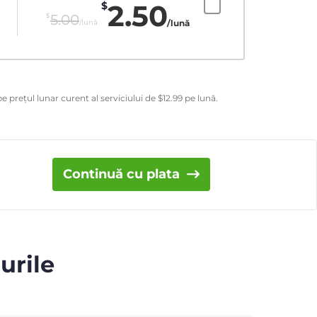
2.50
$
$
5.00
/lună
/lună
e prețul lunar curent al serviciului de
$
12.99
pe lună.
Continuă cu plata
urile