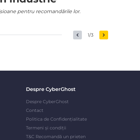
misioane pentru recomandările lor.
1/3
Despre CyberGhost
Despre CyberGhost
Contact
Politica de Confidențialitate
Termeni și condiții
T&C Recomandă un prieten