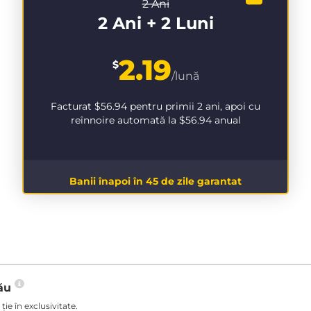
2 Ani
2 Ani + 2 Luni
2.19
$
/lună
Facturat
$56.94
pentru primii 2 ani, apoi cu
reînnoire automată la
$56.94
anual
Banii înapoi în 45 de zile garantat
tău
ie în exclusivitate.