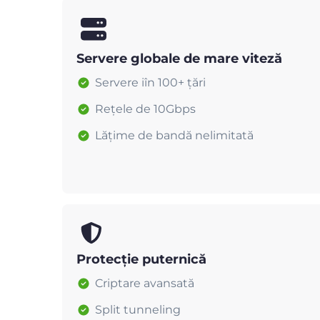
Servere globale de mare viteză
Servere iîn 100+ țări
Rețele de 10Gbps
Lățime de bandă nelimitată
Protecție puternică
Criptare avansată
Split tunneling