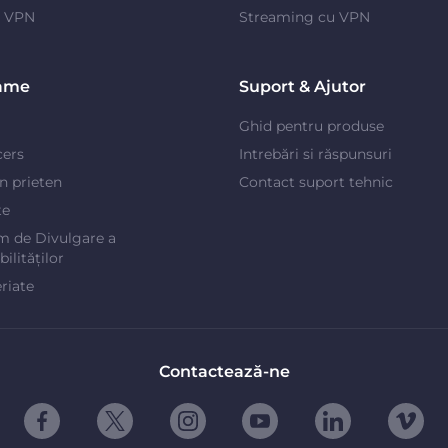
e VPN
Streaming cu VPN
ame
Suport & Ajutor
Ghid pentru produse
cers
Intrebări si răspunsuri
un prieten
Contact suport tehnic
te
m de Divulgare a
ilităților
riate
Contactează-ne