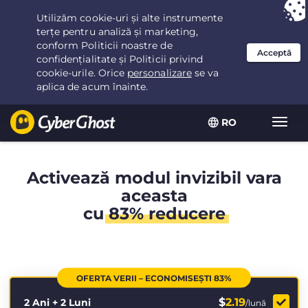
Ai ales:
Cea mai bună ofertă
pentru 2.1666666666667ani la $
2.19
/lună
RO
Extin
navig
Activează modul invizibil vara
aceasta
cu
83% reducere
OFERTA VERII – ECONOMISEȘTI 83%
$
2.19
2 Ani + 2 Luni
/lună