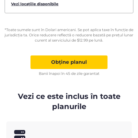
Vezi locațiile disponibile
*Toate sumele sunt în Dolari americani. Se pot aplica taxe în funcție de
jurisdicția ta. Orice reducere reflectă o reducere bazată pe prețul lunar
curent al serviciului de
$
12.99
pe lună.
Obține planul
Banii înapoi în 45 de zile garantat
Vezi ce este inclus în toate
planurile