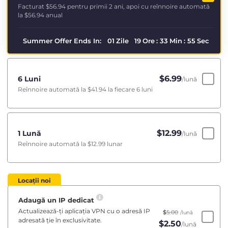
Facturat
$56.94
pentru primii 2 ani, apoi cu reînnoire automată
la
$56.94
anual
Summer Offer Ends In:
01
Zile
19
Ore
:
33
Min
:
55
Sec
$
6.99
6 Luni
/lună
Reînnoire automată la
$41.94
la fiecare 6 luni
$
12.99
1 Lună
/lună
Reînnoire automată la
$12.99
lunar
Locații noi
Adaugă un IP dedicat
Actualizează-ți aplicația VPN cu o adresă IP
$
5.00
/lună
adresată ție în exclusivitate.
$
2.50
/lună