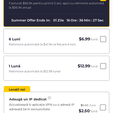
Facturat
$56.94
pentru primii 2 ani, apoi cu reînnoire automată
la
$56.94
anual
Summer Offer Ends In:
01
Zile
16
Ore
:
36
Min
:
26
Sec
$
6.99
6 Luni
/lună
Reînnoire automată la
$41.94
la fiecare 6 luni
$
12.99
1 Lună
/lună
Reînnoire automată la
$12.99
lunar
Locații noi
Adaugă un IP dedicat
Actualizează-ți aplicația VPN cu o adresă IP
$
5.00
/lună
adresată ție în exclusivitate.
$
2.50
/lună