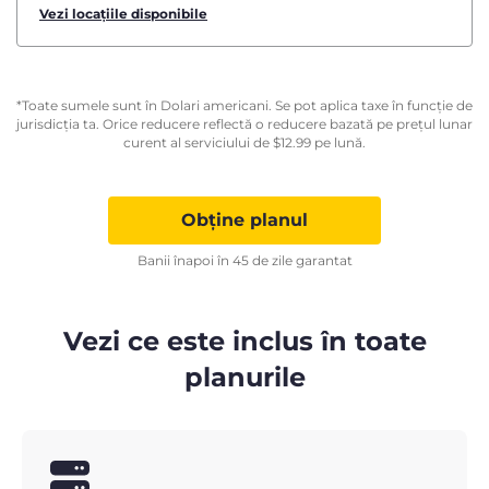
Vezi locațiile disponibile
*Toate sumele sunt în Dolari americani. Se pot aplica taxe în funcție de
jurisdicția ta. Orice reducere reflectă o reducere bazată pe prețul lunar
curent al serviciului de
$
12.99
pe lună.
Obține planul
Banii înapoi în 45 de zile garantat
Vezi ce este inclus în toate
planurile