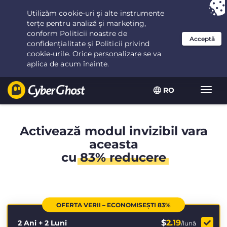
Ai ales:
Cea mai bună ofertă
pentru 2.1666666666667ani la $
2.19
/lună
RO
Extin
navig
Activează modul invizibil vara
aceasta
cu
83% reducere
OFERTA VERII – ECONOMISEȘTI 83%
$
2.19
2 Ani + 2 Luni
/lună