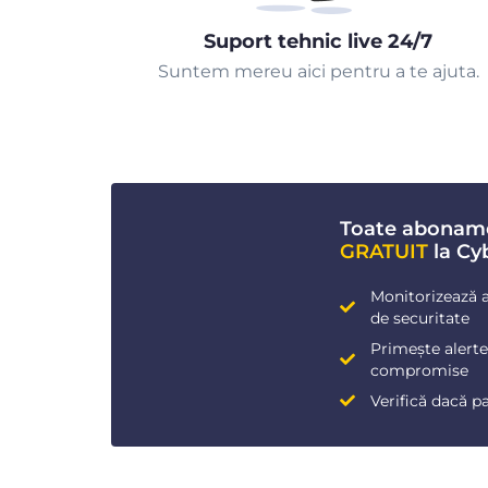
Suport tehnic live 24/7
Suntem mereu aici pentru a te ajuta.
Toate abonam
GRATUIT
la Cy
Monitorizează a
de securitate
Primește alerte 
compromise
Verifică dacă p