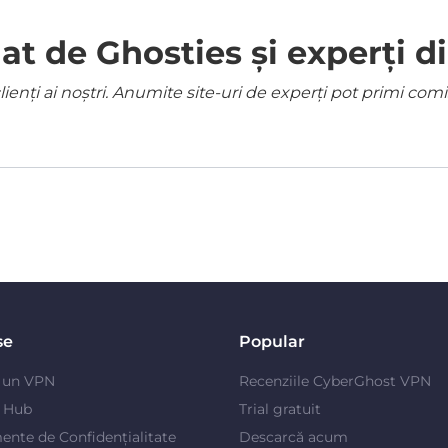
 de Ghosties și experți di
ienți ai noștri. Anumite site-uri de experți pot primi co
se
Popular
e un VPN
Recenziile CyberGhost VPN
y Hub
Trial gratuit
ente de Confidențialitate
Descarcă acum