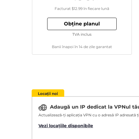
Facturat
$12.99
în fiecare lună
Obține planul
TVA inclus
Banii înapoi în 14 de zile garantat
Locații noi
Adaugă un IP dedicat la VPNul t
Actualizează-ți aplicația VPN cu o adresă IP adresată ție
Vezi locațiile disponibile