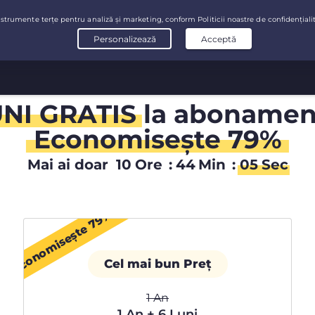
UNI GRATIS
la abonament
Economiseşte 79%
Mai ai doar
10
Ore
:
44
Min
:
04
Sec
Economisește 79%
Cel mai bun Preț
1 An
1 An + 6 Luni