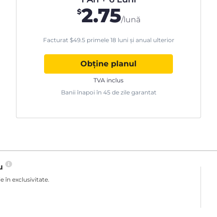
2.75
$
/lună
Facturat
$
49.5
primele 18 luni şi anual ulterior
Obține planul
TVA inclus
Banii înapoi în 45 de zile garantat
ău
 în exclusivitate.