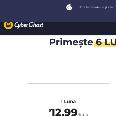
Primeşte
6 L
1 Lună
12.99
$
/lună