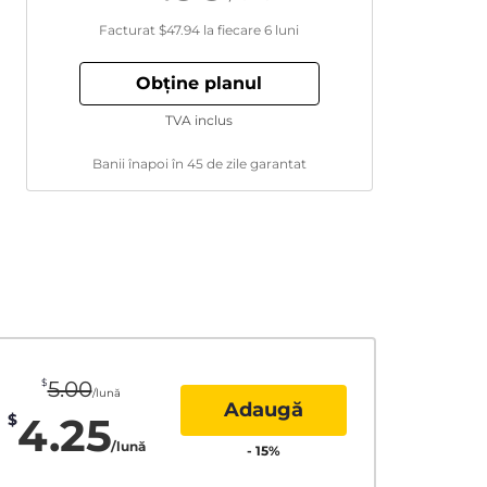
Facturat
$47.94
la fiecare 6 luni
Obține planul
TVA inclus
Banii înapoi în 45 de zile garantat
$
5.00
/lună
Adaugă
4.25
$
/lună
-
15
%