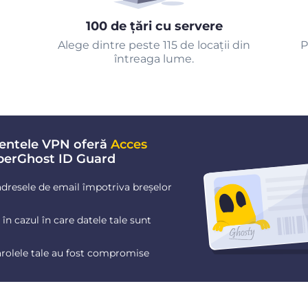
100 de țări cu servere
Alege dintre peste 115 de locații din
P
întreaga lume.
entele VPN oferă
Acces
berGhost ID Guard
dresele de email împotriva breșelor
în cazul în care datele tale sunt
arolele tale au fost compromise