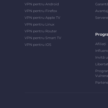
VPN pentru Android
Garantă
VPN pentru Firefox
Avanta
VPN pentru Apple TV
Server
VPN pentru Linux
VPN pentru Router
Progr
VPN pentru Smart TV
Afiliați
VPN pentru iOS
Influen
Invită 
Liberta
Progra
Vulnerab
Partene