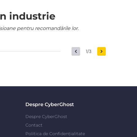
n industrie
misioane pentru recomandările lor.
1/3
Despre CyberGhost
Despre CyberGhost
Contact
Politica de Confidențialitate