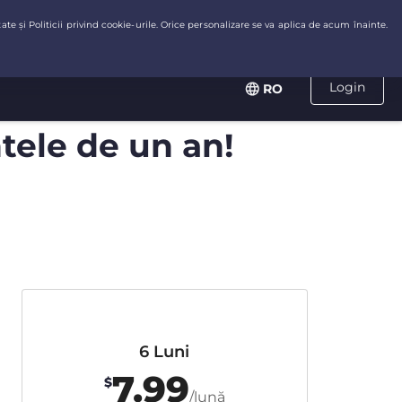
Login
RO
ele de un an!
6 Luni
7.99
$
/lună