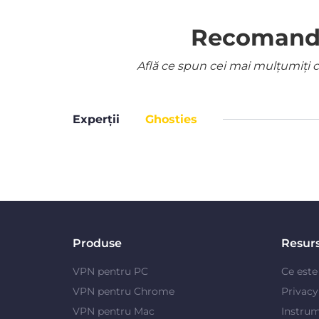
Recomandat
Află ce spun cei mai mulțumiți cl
Experții
Ghosties
Produse
Resur
VPN pentru PC
Ce est
VPN pentru Chrome
Privac
VPN pentru Mac
Instrum