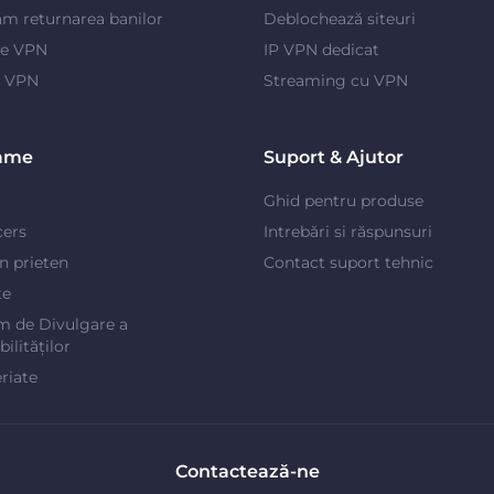
m returnarea banilor
Deblochează siteuri
je VPN
IP VPN dedicat
e VPN
Streaming cu VPN
ame
Suport & Ajutor
Ghid pentru produse
cers
Intrebări si răspunsuri
un prieten
Contact suport tehnic
te
m de Divulgare a
ilităților
riate
Contactează-ne