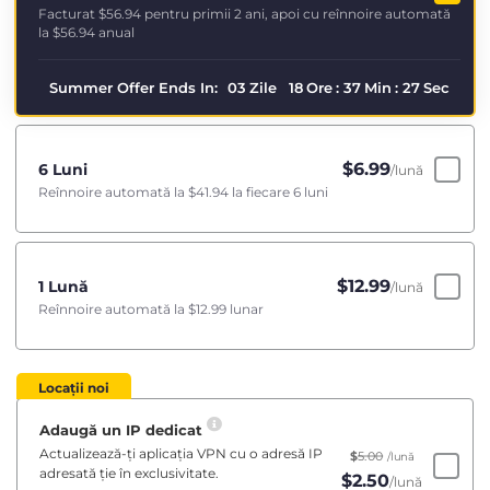
Facturat
$56.94
pentru primii 2 ani, apoi cu reînnoire automată
la
$56.94
anual
Summer Offer Ends In:
03
Zile
18
Ore
:
37
Min
:
27
Sec
$
6.99
6 Luni
/lună
Reînnoire automată la
$41.94
la fiecare 6 luni
$
12.99
1 Lună
/lună
Reînnoire automată la
$12.99
lunar
Locații noi
Adaugă un IP dedicat
Actualizează-ți aplicația VPN cu o adresă IP
$
5.00
/lună
adresată ție în exclusivitate.
$
2.50
/lună