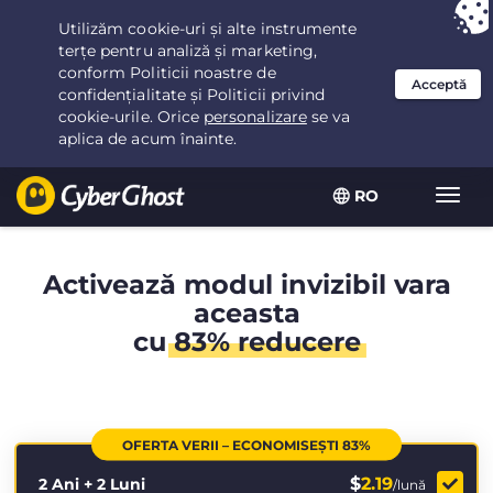
Ai ales:
Cea mai bună ofertă
pentru 2.1666666666667ani la $
2.19
/lună
RO
Extin
navig
Activează modul invizibil vara
aceasta
cu
83% reducere
OFERTA VERII – ECONOMISEȘTI 83%
$
2.19
2 Ani + 2 Luni
/lună