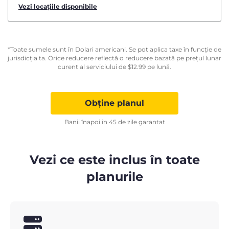
Vezi locațiile disponibile
*Toate sumele sunt în Dolari americani. Se pot aplica taxe în funcție de
jurisdicția ta. Orice reducere reflectă o reducere bazată pe prețul lunar
curent al serviciului de
$
12.99
pe lună.
Obține planul
Banii înapoi în 45 de zile garantat
Vezi ce este inclus în toate
planurile