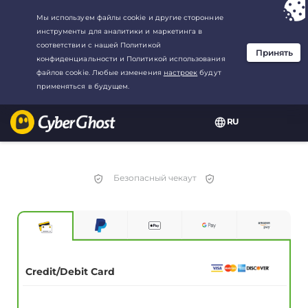
Ваш выбор:
Лучшая сделка
для3.3333333333333-год at$
2.23
/
месяц
RU
Безопасный чекаут
Credit/Debit Card