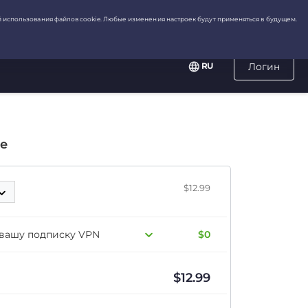
RU
Логин
е
$12.99
 вашу подписку VPN
$0
$
12.99