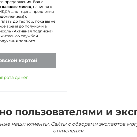
го предложения. Ваша
я
каждые месяц
, начиная с
НДС/налог (цена продления
едомлением) с
латы до тех пор, пока вы не
бое время до полуночи в
онсоль «Активная подписка»
яжитесь со службой
получения полного
овской картой
зврата денег
но пользователями и экс
ные наши клиенты. Сайты с обзорами экспертов мог
отчисления.