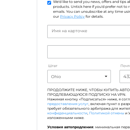
We'd like to send you news, offers and tips
products. Untick here if you'd prefer not to
emails. You can unsubscribe at any time usin
our
Privacy Policy
for details.
Имя на карточке
Штат
Почт
ПРОДОЛЖИТЕ НИЖЕ, ЧТОБЫ КУПИТЬ АВТ
ПРОДЛЕВАЮЩУЮСЯ ПОДПИСКУ НА VPN.
Нажимая кнопку «Подписаться» ниже, я сог
предоставления услуг
, включая пункт о раз
требует обязательного арбитража для жите
конфиденциальности
,
Политикой отмены
и 
изложенными ниже.
Условия автопродления
: минимальная пер