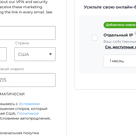
 about our VPN and security
Усильте свою онлайн-
 receive these marketing
g the link in every email. See
Добавлены новые
Отдельный IP
Ваш собственный
Страна
См. доступные
1 месяц
овый индекс
ОМАТИЧЕСКИ
лашаюсь с
Условиями
решении споров, который
лей США;
Политикой
Условиями автопродления,
воначальная покупка