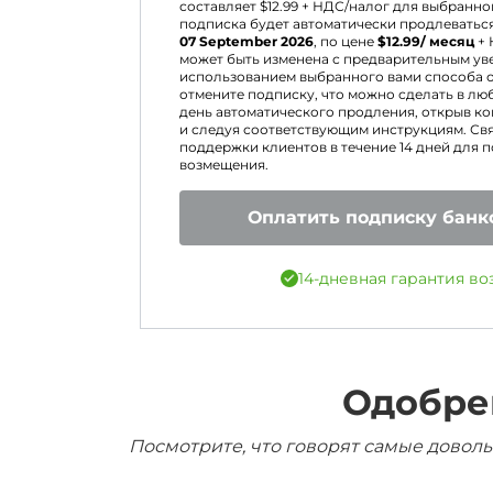
составляет $
12.99
+ НДС/налог для выбранно
подписка будет автоматически продлеватьс
07 September 2026
, по цене
$
12.99
/ месяц
+ 
может быть изменена с предварительным ув
использованием выбранного вами способа оп
отмените подписку, что можно сделать в лю
день автоматического продления, открыв к
и следуя соответствующим инструкциям. Св
поддержки клиентов в течение 14 дней для 
возмещения.
Оплатить подписку банк
14-дневная гарантия во
Одобре
Посмотрите, что говорят самые доволь