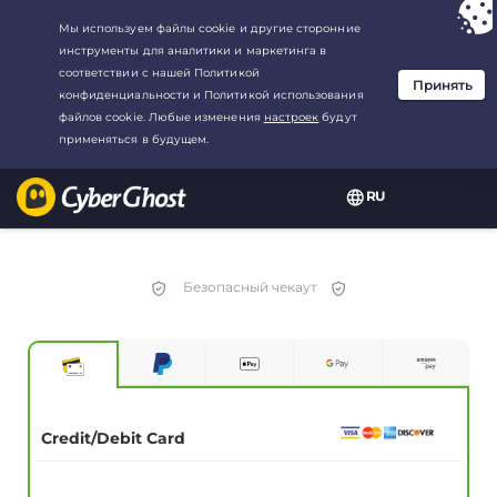
Ваш выбор:
Лучшая сделка
для3.3333333333333-год at$
2.23
/
месяц
RU
Безопасный чекаут
Credit/Debit Card