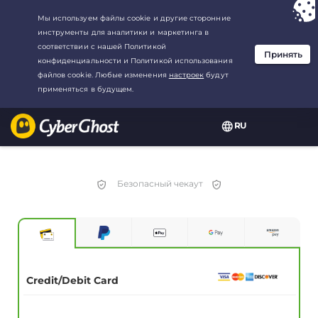
Ваш выбор:
Лучшая сделка
для3.3333333333333-год at$
2.23
/
месяц
RU
Безопасный чекаут
Credit/Debit Card