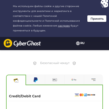
Ваш выбор:
Лучшая сделка
для2.1666666666667-год at$
2.19
/
месяц
RU
Безопасный чекаут
Credit/Debit Card