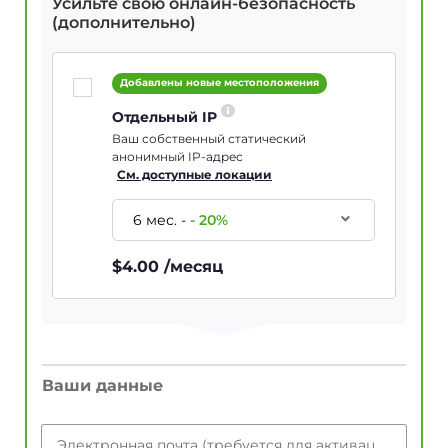
Усильте свою онлайн-безопасность
(дополнительно)
Добавлены новые местоположения
Отдельный IP
Ваш собственный статический
анонимный IP-адрес
См. доступные локации
6 мес.
-
-
20
%
$
4.00
/месяц
Ваши данные
Электронная почта (требуется для активации учетной записи)