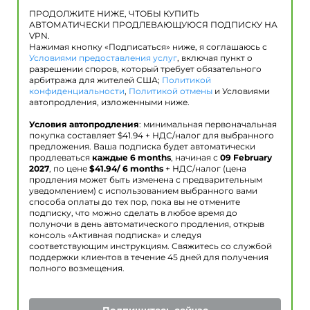
ПРОДОЛЖИТЕ НИЖЕ, ЧТОБЫ КУПИТЬ
АВТОМАТИЧЕСКИ ПРОДЛЕВАЮЩУЮСЯ ПОДПИСКУ НА
VPN.
Нажимая кнопку «Подписаться» ниже, я соглашаюсь с
Условиями предоставления услуг
, включая пункт о
разрешении споров, который требует обязательного
арбитража для жителей США;
Политикой
конфиденциальности
,
Политикой отмены
и Условиями
автопродления, изложенными ниже.
Условия автопродления
: минимальная первоначальная
покупка составляет $
41.94
+ НДС/налог для выбранного
предложения. Ваша подписка будет автоматически
продлеваться
каждые 6 months
, начиная с
09 February
2027
, по цене
$
41.94
/ 6 months
+ НДС/налог (цена
продления может быть изменена с предварительным
уведомлением) с использованием выбранного вами
способа оплаты до тех пор, пока вы не отмените
подписку, что можно сделать в любое время до
полуночи в день автоматического продления, открыв
консоль «Активная подписка» и следуя
соответствующим инструкциям. Свяжитесь со службой
поддержки клиентов в течение 45 дней для получения
полного возмещения.