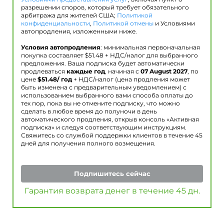
разрешении споров, который требует обязательного
арбитража для жителей США;
Политикой
конфиденциальности
,
Политикой отмены
и Условиями
автопродления, изложенными ниже.
Условия автопродления
: минимальная первоначальная
покупка составляет $
51.48
+ НДС/налог для выбранного
предложения. Ваша подписка будет автоматически
продлеваться
каждые год
, начиная с
07 August 2027
, по
цене
$
51.48
/ год
+ НДС/налог (цена продления может
быть изменена с предварительным уведомлением) с
использованием выбранного вами способа оплаты до
тех пор, пока вы не отмените подписку, что можно
сделать в любое время до полуночи в день
автоматического продления, открыв консоль «Активная
подписка» и следуя соответствующим инструкциям.
Свяжитесь со службой поддержки клиентов в течение 45
дней для получения полного возмещения.
Подпишитесь сейчас
Гарантия возврата денег в течение 45 дн.