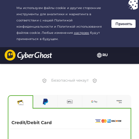
Ваш выбор:
Лучшая сделка
для3.3333333333333-год at$
2.23
/
месяц
RU
Безопасный чекаут
Credit/Debit Card