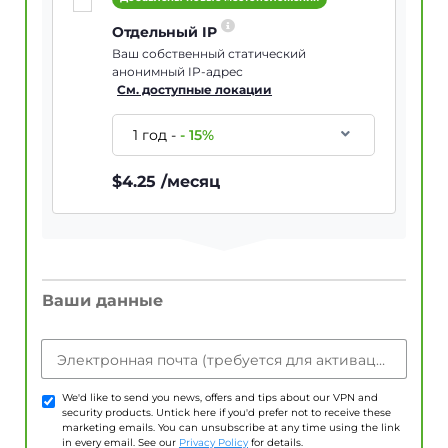
Отдельный IP
Ваш собственный статический
анонимный IP-адрес
См. доступные локации
1 год
-
-
15
%
$
4.25
/месяц
Ваши данные
Электронная почта (требуется для активации учетной записи)
We'd like to send you news, offers and tips about our VPN and
security products. Untick here if you'd prefer not to receive these
marketing emails. You can unsubscribe at any time using the link
in every email. See our
Privacy Policy
for details.