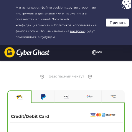
Ваш выбор:
Лучшая сделка
для3.3333333333333-год at$
2.23
/
месяц
RU
Безопасный чекаут
Credit/Debit Card