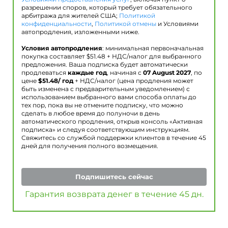
разрешении споров, который требует обязательного
арбитража для жителей США;
Политикой
конфиденциальности
,
Политикой отмены
и Условиями
автопродления, изложенными ниже.
Условия автопродления
: минимальная первоначальная
покупка составляет $
51.48
+ НДС/налог для выбранного
предложения. Ваша подписка будет автоматически
продлеваться
каждые год
, начиная с
07 August 2027
, по
цене
$
51.48
/ год
+ НДС/налог (цена продления может
быть изменена с предварительным уведомлением) с
использованием выбранного вами способа оплаты до
тех пор, пока вы не отмените подписку, что можно
сделать в любое время до полуночи в день
автоматического продления, открыв консоль «Активная
подписка» и следуя соответствующим инструкциям.
Свяжитесь со службой поддержки клиентов в течение 45
дней для получения полного возмещения.
Подпишитесь сейчас
Гарантия возврата денег в течение 45 дн.