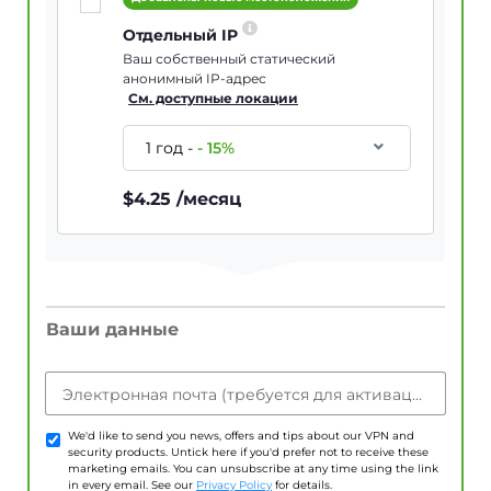
Отдельный IP
Ваш собственный статический
анонимный IP-адрес
См. доступные локации
1 год
-
-
15
%
$
4.25
/месяц
Ваши данные
Электронная почта (требуется для активации учетной записи)
We'd like to send you news, offers and tips about our VPN and
security products. Untick here if you'd prefer not to receive these
marketing emails. You can unsubscribe at any time using the link
in every email. See our
Privacy Policy
for details.