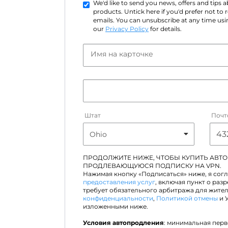
We'd like to send you news, offers and tips
products. Untick here if you'd prefer not to
emails. You can unsubscribe at any time usin
our
Privacy Policy
for details.
Имя на карточке
Штат
Почт
ПРОДОЛЖИТЕ НИЖЕ, ЧТОБЫ КУПИТЬ АВТ
ПРОДЛЕВАЮЩУЮСЯ ПОДПИСКУ НА VPN.
Нажимая кнопку «Подписаться» ниже, я сог
предоставления услуг
, включая пункт о раз
требует обязательного арбитража для жите
конфиденциальности
,
Политикой отмены
и 
изложенными ниже.
Условия автопродления
: минимальная пер