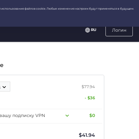
RU
Логин
е
ц
$77.94
- $36
 вашу подписку VPN
$0
$
41.94