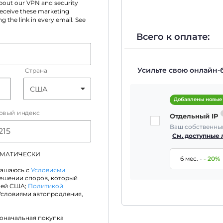
 about our VPN and security
 receive these marketing
g the link in every email. See
Всего к оплате:
Усильте свою онлайн-
Страна
Добавлены новые
овый индекс
Отдельный IP
Ваш собственный
См. доступные
ОМАТИЧЕСКИ
6 мес.
-
-
20
%
лашаюсь с
Условиями
решении споров, который
лей США;
Политикой
Условиями автопродления,
воначальная покупка