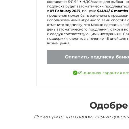
составляет $
41.94
+ НДС/налог для выбранно
подписка будет автоматически продлеватьс
с
07 February 2027
, по цене
$
41.94
/ 6 months
продления может быть изменена с предвари
использованием выбранного вами способа оп
отмените подписку, что можно сделать в лю
день автоматического продления, открыв к
и следуя соответствующим инструкциям. Св
поддержки клиентов в течение 45 дней для 
возмещения.
Оплатить подписку банк
45-дневная гарантия во
Одобре
Посмотрите, что говорят самые доволь