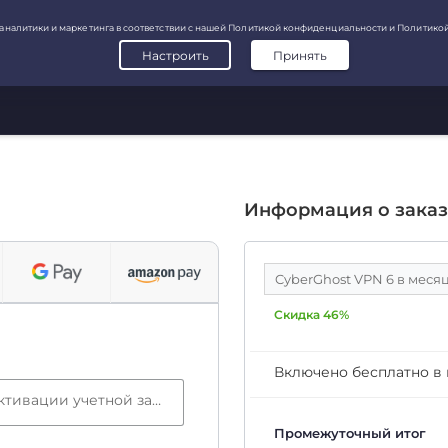
Информация о заказ
CyberGhost VPN 6 в меся
Скидка 46%
Включено бесплатно в
Электронная почта (требуется для активации учетной записи)
Промежуточный итог