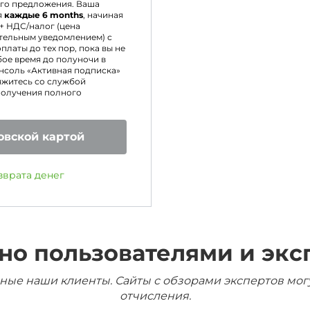
го предложения. Ваша
я
каждые 6 months
, начиная
+ НДС/налог (цена
тельным уведомлением) с
латы до тех пор, пока вы не
бое время до полуночи в
онсоль «Активная подписка»
яжитесь со службой
получения полного
овской картой
зврата денег
но пользователями и экс
ные наши клиенты. Сайты с обзорами экспертов мог
отчисления.