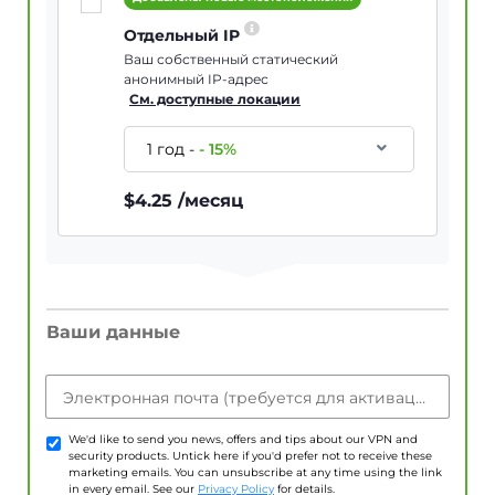
Отдельный IP
Ваш собственный статический
анонимный IP-адрес
См. доступные локации
1 год
-
-
15
%
$
4.25
/месяц
Ваши данные
Электронная почта (требуется для активации учетной записи)
We'd like to send you news, offers and tips about our VPN and
security products. Untick here if you'd prefer not to receive these
marketing emails. You can unsubscribe at any time using the link
in every email. See our
Privacy Policy
for details.