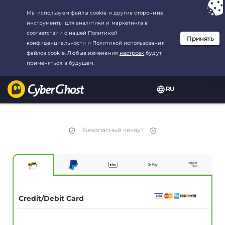
Ваш выбор:
Лучшая сделка
для3.3333333333333-год at$
2.23
/
месяц
RU
Безопасный чекаут
Credit/Debit Card