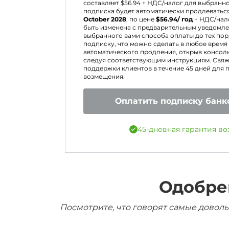
составляет $
56.94
+ НДС/налог для выбранн
подписка будет автоматически продлеватьс
October 2028
, по цене
$
56.94
/ год
+ НДС/нал
быть изменена с предварительным уведомле
выбранного вами способа оплаты до тех пор,
подписку, что можно сделать в любое время
автоматического продления, открыв консоль
следуя соответствующим инструкциям. Свяж
поддержки клиентов в течение 45 дней для 
возмещения.
Оплатить подписку банк
45-дневная гарантия во
Одобре
Посмотрите, что говорят самые доволь