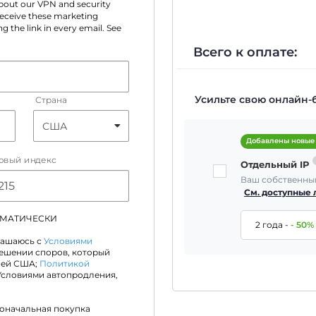
 about our VPN and security
 receive these marketing
g the link in every email. See
Всего к оплате:
Усильте свою онлайн-
Страна
Добавлены новые
овый индекс
Отдельный IP
Ваш собственный
См. доступные
ОМАТИЧЕСКИ
2 года
-
-
50
%
лашаюсь с
Условиями
решении споров, который
лей США;
Политикой
Условиями автопродления,
воначальная покупка