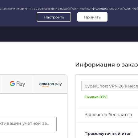
Информация о заказ
CyberGhost VPN 26 в мес
Скидка 83%
Включено бесплатно
Электронная почта (требуется для активации учетной записи)
Промежуточный итог