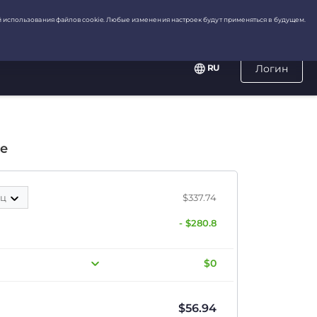
RU
Логин
е
яц
$337.74
- $280.8
$0
$
56.94