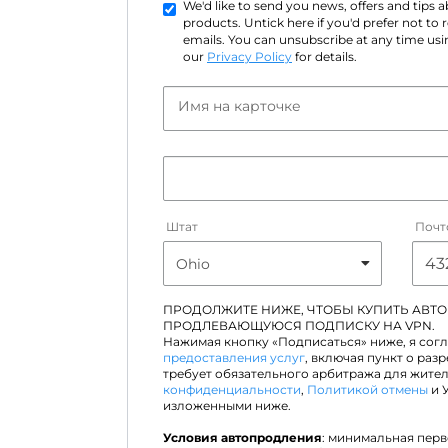
We'd like to send you news, offers and tips
products. Untick here if you'd prefer not to
emails. You can unsubscribe at any time usin
our
Privacy Policy
for details.
Имя на карточке
Штат
Почт
ПРОДОЛЖИТЕ НИЖЕ, ЧТОБЫ КУПИТЬ АВТ
ПРОДЛЕВАЮЩУЮСЯ ПОДПИСКУ НА VPN.
Нажимая кнопку «Подписаться» ниже, я сог
предоставления услуг
, включая пункт о раз
требует обязательного арбитража для жите
конфиденциальности
,
Политикой отмены
и 
изложенными ниже.
Условия автопродления
: минимальная пер