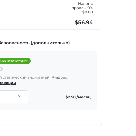
Налог с
продаж
0%
$
0.00
$
56.94
безопасность (дополнительно)
 местоположения
 статический анонимный IP-адрес
 локации
$
2.50
/месяц