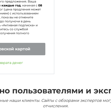
ого предложения. Ваша
я
каждые год
, начиная с
08
ог (цена продления может
нием) с использованием
 пока вы не отмените
 до полуночи в день
 «Активная подписка» и
итесь со службой
получения полного
овской картой
зврата денег
но пользователями и экс
ные наши клиенты. Сайты с обзорами экспертов мог
отчисления.