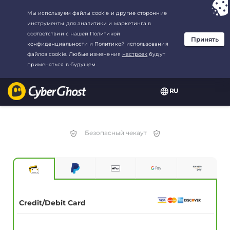
Ваш выбор:
Лучшая сделка
для3.3333333333333-год at$
2.23
/
месяц
RU
Безопасный чекаут
Credit/Debit Card