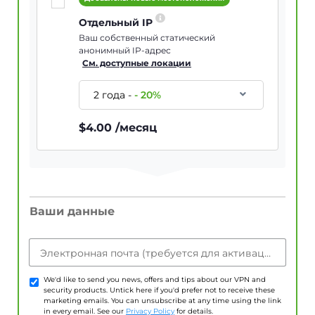
Отдельный IP
Ваш собственный статический
анонимный IP-адрес
См. доступные локации
2 года
-
-
20
%
$
4.00
/месяц
Ваши данные
Электронная почта (требуется для активации учетной записи)
We'd like to send you news, offers and tips about our VPN and
security products. Untick here if you'd prefer not to receive these
marketing emails. You can unsubscribe at any time using the link
in every email. See our
Privacy Policy
for details.