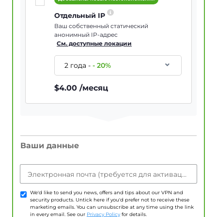
Отдельный IP
Ваш собственный статический
анонимный IP-адрес
См. доступные локации
2 года
-
-
20
%
$
4.00
/месяц
Ваши данные
Электронная почта (требуется для активации учетной записи)
We'd like to send you news, offers and tips about our VPN and
security products. Untick here if you'd prefer not to receive these
marketing emails. You can unsubscribe at any time using the link
in every email. See our
Privacy Policy
for details.