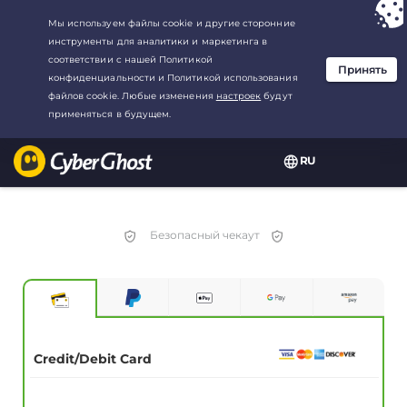
Ваш выбор:
Лучшая сделка
для3.3333333333333-год at$
2.23
/
месяц
RU
Безопасный чекаут
Credit/Debit Card