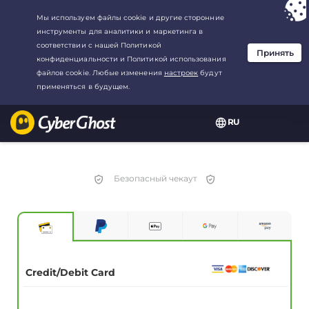
Ваш выбор:
Лучшая сделка
для1.5-год at$
2.75
/месяц
RU
Безопасный чекаут
Credit/Debit Card