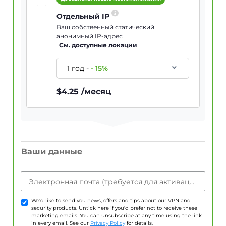
Отдельный IP
Ваш собственный статический
анонимный IP-адрес
См. доступные локации
1 год
-
-
15
%
$
4.25
/месяц
Ваши данные
Электронная почта (требуется для активации учетной записи)
We'd like to send you news, offers and tips about our VPN and
security products. Untick here if you'd prefer not to receive these
marketing emails. You can unsubscribe at any time using the link
in every email. See our
Privacy Policy
for details.