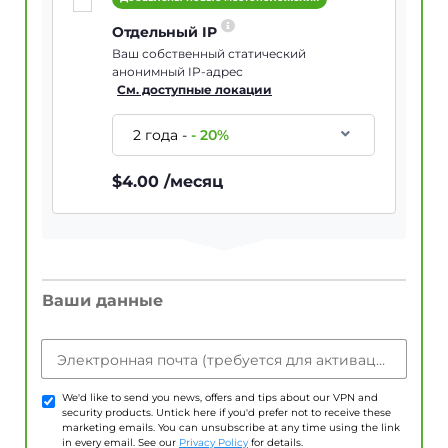
Отдельный IP
Ваш собственный статический
анонимный IP-адрес
См. доступные локации
2 года
-
-
20
%
$
4.00
/месяц
Ваши данные
Электронная почта (требуется для активации учетной записи)
We'd like to send you news, offers and tips about our VPN and
security products. Untick here if you'd prefer not to receive these
marketing emails. You can unsubscribe at any time using the link
in every email. See our
Privacy Policy
for details.