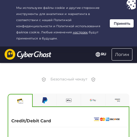
Ваш выбор:
Лучшая сделка
для3.3333333333333-год at$
2.23
/
месяц
Логин
RU
Безопасный чекаут
Credit/Debit Card