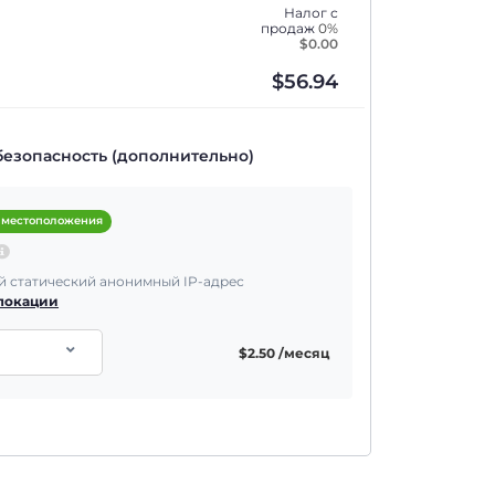
Налог с
продаж
0%
$
0.00
$
56.94
безопасность (дополнительно)
 местоположения
 статический анонимный IP-адрес
 локации
$
2.50
/месяц