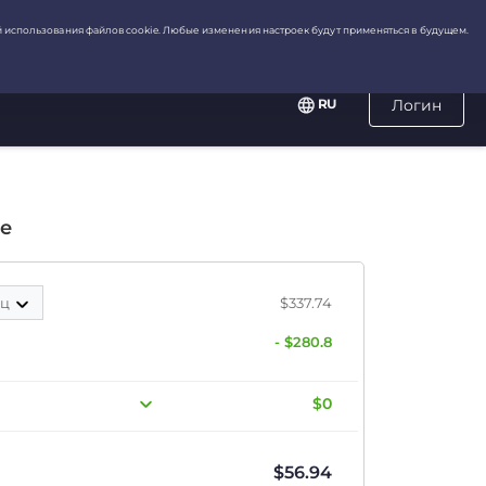
RU
Логин
е
яц
$337.74
- $280.8
$0
$
56.94