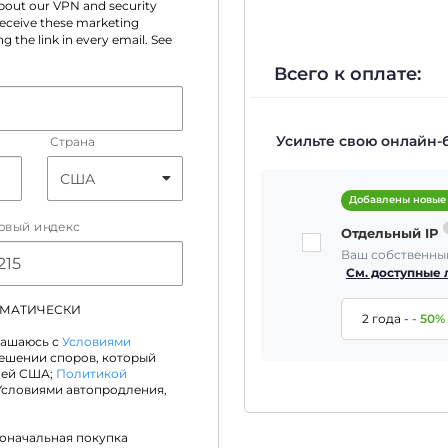
 about our VPN and security
 receive these marketing
g the link in every email. See
Всего к оплате:
Усильте свою онлайн-
Страна
Добавлены новые
овый индекс
Отдельный IP
Ваш собственный
См. доступные
ОМАТИЧЕСКИ
2 года
-
-
50
%
лашаюсь с
Условиями
решении споров, который
лей США;
Политикой
Условиями автопродления,
воначальная покупка