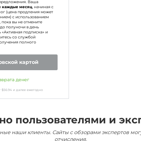
предложения. Ваша
я
каждые месяц
, начиная с
ог (цена продления может
нием) с использованием
 пока вы не отмените
 до полуночи в день
 «Активная подписка» и
итесь со службой
получения полного
овской картой
зврата денег
т
$
56.94
и далее ежегодно
но пользователями и экс
ные наши клиенты. Сайты с обзорами экспертов мог
отчисления.