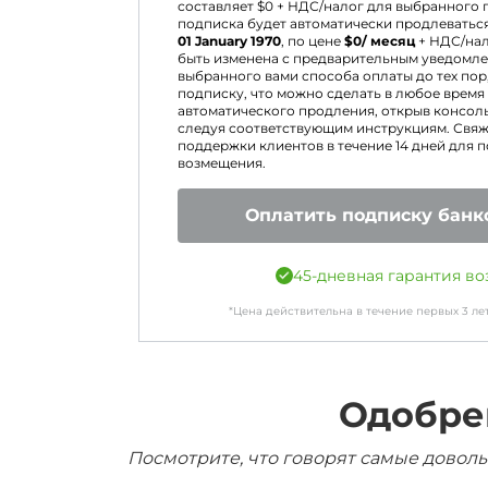
составляет $
0
+ НДС/налог для выбранного 
подписка будет автоматически продлеватьс
01 January 1970
, по цене
$
0
/ месяц
+ НДС/нал
быть изменена с предварительным уведомле
выбранного вами способа оплаты до тех пор,
подписку, что можно сделать в любое время
автоматического продления, открыв консоль
следуя соответствующим инструкциям. Свяж
поддержки клиентов в течение 14 дней для 
возмещения.
Оплатить подписку банк
45-дневная гарантия во
*Цена действительна в течение первых
3
ле
Одобре
Посмотрите, что говорят самые доволь