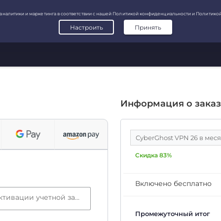
Информация о заказ
CyberGhost VPN 26 в мес
Скидка 83%
Включено бесплатно
Электронная почта (требуется для активации учетной записи)
Промежуточный итог