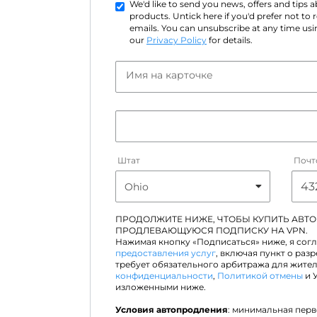
We'd like to send you news, offers and tips
products. Untick here if you'd prefer not to
emails. You can unsubscribe at any time usin
our
Privacy Policy
for details.
Имя на карточке
Штат
Почт
ПРОДОЛЖИТЕ НИЖЕ, ЧТОБЫ КУПИТЬ АВТ
ПРОДЛЕВАЮЩУЮСЯ ПОДПИСКУ НА VPN.
Нажимая кнопку «Подписаться» ниже, я сог
предоставления услуг
, включая пункт о раз
требует обязательного арбитража для жите
конфиденциальности
,
Политикой отмены
и 
изложенными ниже.
Условия автопродления
: минимальная пер