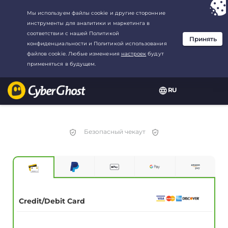
Ваш выбор:
Лучшая сделка
для3.3333333333333-год at$
2.23
/
месяц
RU
Безопасный чекаут
Credit/Debit Card