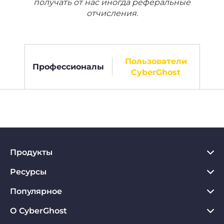
получать от нас иногда реферальные
отчисления.
Пользователи
Профессионалы
CyberGhost
Продукты
Ресурсы
VPN для PC
VPN для Chrome
Популярное
Что такое VPN
VPN для Mac
Хаб по конфиденциальности
О CyberGhost
Отзывы о CyberGhost VPN