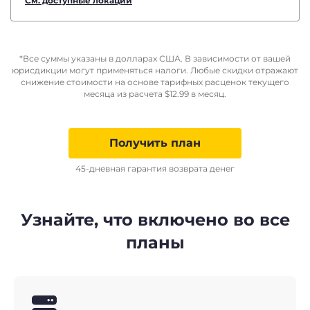
См. доступные локации
*Все суммы указаны в долларах США. В зависимости от вашей
юрисдикции могут применяться налоги. Любые скидки отражают
снижение стоимости на основе тарифных расценок текущего
месяца из расчета
$
12.99
в месяц.
Получить план
45-дневная гарантия возврата денег
Узнайте, что включено во все
планы