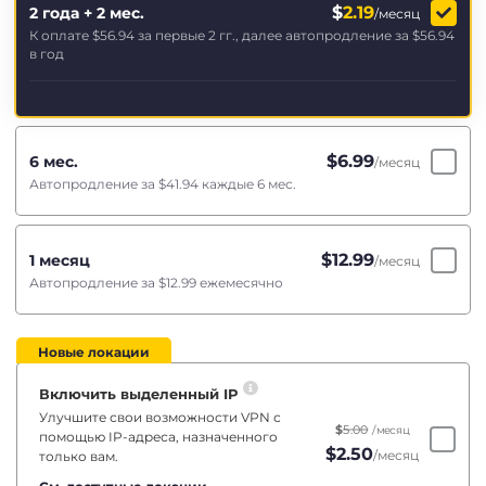
$
2.19
2 года + 2 мес.
/месяц
К оплате
$56.94
за первые 2 гг., далее автопродление за
$56.94
в год
$
6.99
6 мес.
/месяц
Автопродление за
$41.94
каждые 6 мес.
$
12.99
1 месяц
/месяц
Автопродление за
$12.99
ежемесячно
Новые локации
Включить выделенный IP
Улучшите свои возможности VPN с
$
5.00
/месяц
помощью IP-адреса, назначенного
$
2.50
/месяц
только вам.