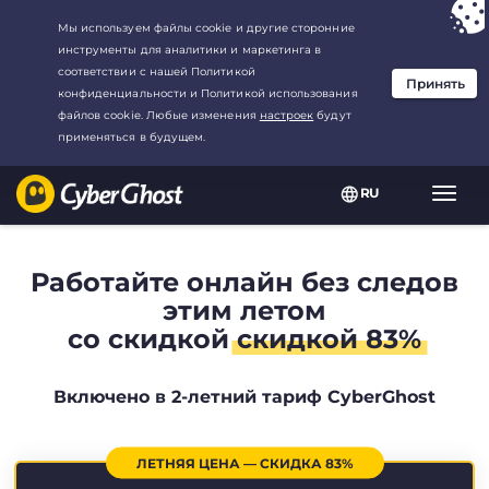
Ваш выбор:
Лучшая сделка
для2.1666666666667-год at$
2.19
/
месяц
RU
Пере
нави
Работайте онлайн без следов
этим летом
со скидкой
скидкой 83%
Включено в 2-летний тариф CyberGhost
ЛЕТНЯЯ ЦЕНА — СКИДКА 83%