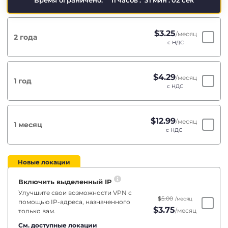
Время ограничено:
11
часов
:
31
мин
:
02
сек
$
3.25
/месяц
2 года
с НДС
$
4.29
/месяц
1 год
с НДС
$
12.99
/месяц
1 месяц
с НДС
Новые локации
Включить выделенный IP
Улучшите свои возможности VPN с
$
5.00
/месяц
помощью IP-адреса, назначенного
$
3.75
/месяц
только вам.
См. доступные локации